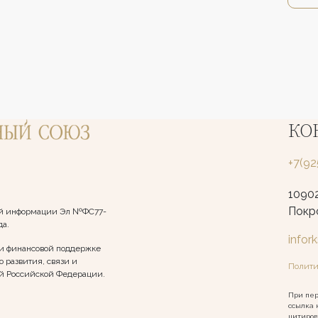
КО
+7(9
10902
Покро
вой информации Эл №ФС77-
да.
infor
и финансовой поддержке
 развития, связи и
Полити
й Российской Федерации.
При пер
ссылка 
цитиров