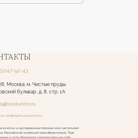
НТАКТЫ
25)247-92-43
8, Москва, м. Чистые пруды,
вский бульвар, д. 8, стр. 1А
ks@bookunion.ru
ка конфиденциальности
епечатке и цитировании (полном или частичном)
на Российский книжный союз обязательна. При
ании в сети Интернет гиперссылка на сайт