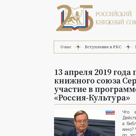
О нас
Вступление в РКС
13 апреля 2019 года
книжного союза Се
участие в программ
«Россия-Культура»
Что в
Дейст
а биб
кино? 
по эт