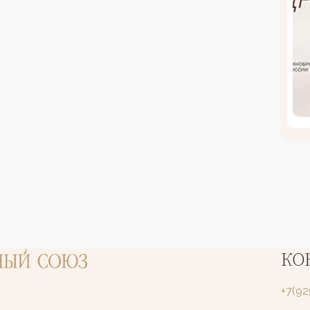
КО
+7(9