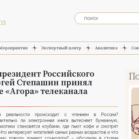
Мероприятия
Экспертный центр
Аналитика
Сов
 президент Российского
По
ргей Степашин принял
е «Агора» телеканала
 реальности происходит с чтением в России?
вительно ли электронная книга вытесняет бумажную,
лиотеки становятся клубами, где пьют кофе и смотрят
Что интересует читателей самых разных возрастов и что
ому поводу думают социологи? – обсудили в студии