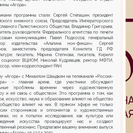
аммы «Агора».
никами программы стали: Сергей Степашин, президент
йского книжного союза, Председатель Императорского
лавного Палестинского Общества; Владимир Григорьев,
итель руководителя Федерального агентства по печати
совым коммуникациям; Павел Подкосов, генеральный
тор издательства «Альпина нон-фикшн»; Сергей
нов, заместитель председателя Комитета ГД РФ
льтуре, писатель; Марина Степнова, писатель; Кирилл
, социолог ВЦИОМ; Николай Кудрявцев, ректор МФТИ,
ссор, член-корреспондент РАН.
у «Агора» с Михаилом Швыдким на телеканале «Россия-
ура» – главная арена, где участники обсуждают
льные проблемы времени через художественную
ру и её связь с обществом. Это программа о том, как
ра, искусство, наука и образование влияют на общество
 общество влияет на них. В прямом эфире не только
ссии сторонников и оппонентов о художественных
енах, но и попытки исследования, как культура или
ведения искусства провоцируют нас и создают
твенный резонанс. Предлагаем вашему вниманию выпуск
ммы «Агора» от 13.04.2019: