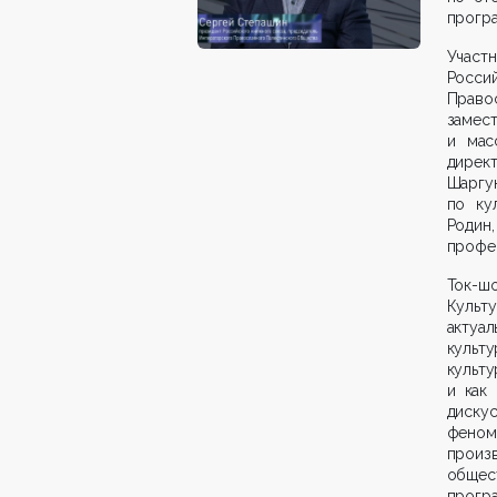
прогр
Участ
Росси
Правос
замест
и мас
дирек
Шаргу
по ку
Родин
профе
Ток-шо
Культ
актуа
культу
культу
и как
диску
феном
произ
общес
програ