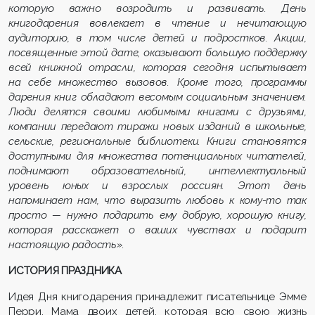
которую важно возродить
и развивать. День
книгодарения вовлекает в чтение и нечитающую
аудиторию, в том числе детей и подростков. Акции,
посвященные этой дате, оказывают большую поддержку
всей книжной отрасли, которая сегодня испытывает
на себе множество вызовов. Кроме того, прог
раммы
дарения книг обладают весомым социальным значением.
Люди делятся своими любимыми книгами с друзьями,
компании передают тиражи новых изданий в школьные,
сельские, региональные библиотеки. Книги становятся
доступными для множества потенциальных читател
ей,
поднимают образовательный, интеллектуальный
уровень юных и взрослых россиян. Этот день
напоминает нам, что выразить любовь к кому-то так
просто — нужно подарить ему добрую, хорошую книгу,
которая расскажет о ваших чувствах и подарит
настоящую радость».
ИСТОРИЯ ПРАЗДНИКА
Идея Дня книгодарения принадлежит писательнице Эмме
Перри. Мама двоих детей, которая всю свою жизнь