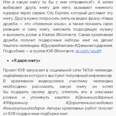
Или в какую книгу ты бы с ним отправился?». А затем
выбирают друга, книгу для него, вызывают книжного
курьера через сервис City Express, который доставит эту
книгу. Друга нужно попросить снять на видео фразу «Наша
дружба — это
«Название книги»
, а также показать свою
реакцию и саму книгу, наложить подходящую музыку
и выложить ролик в Клипах ВКонтакте. Самая креативная
дружба получит подарочные наборы книг на двоих!
Хештеги челленджа: #ДружимКнигами #Денькнигодарения.
Подробнее — в группе ЮФ ВКонтакте:
vk.com/youfrf
.
«Я дарю книгу»
Проект ЮФ запускает в социальной сети TikTok челлендж,
хедлайнером которого выступит популярный инфлюенсер.
В креативном видеоролике участнику челленджа
необходимо рассказать, какую книгу он хотел
бы подарить своему другу, отметить его в описании
ролика и упомянуть хештеги
#Денькнигодарения
#Ядарюкнигу #Даритекнигислюбовью
#книгалучшийподарок
. Авторы креативных работ получат
от ЮФ подарочные подборки книг.