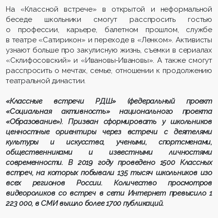
На «Классной встрече» в открытой и неформальной
беседе школьники смогут расспросить гостью
о профессии, карьере, балетном прошлом, службе
в театре «Сатирикон» и переходе в «Ленком». Активисты
узнают больше про закулисную жизнь, съемки в сериалах
«Склифосовский» и «Ивановы-Ивановы». А также смогут
расспросить о мечтах, семье, отношении к продолжению
театральной династии.
«Классные встречи РДШ» (федеральный проект
«Социальная активность» национального проекта
«Образование»). Призван сформировать у школьников
ценностные ориентиры через встречи
с деятелями
культуры и искусства, учеными, спортсменами,
общественниками и известными личностями
современности. В 2019 году проведено 1500 Классных
встреч, на которых побывали 135 тысяч школьников изо
всех регионов России. Количество просмотров
видеороликов со встреч в сети Интернет превысило 1
223 000, в СМИ вышло более 1700 публикаций.