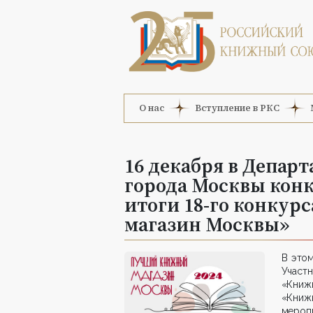
О нас
Вступление в РКС
16 декабря в Депар
города Москвы конк
итоги 18-го конку
магазин Москвы»
В этом
Участ
«Книж
«Книж
мероп