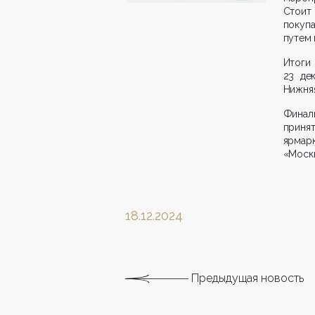
Стои
покуп
путем 
Итоги
23 де
Нижняя
Финал
приня
ярмар
«Москв
18.12.2024
Предыдущая новость