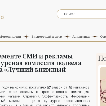
Мероприятия
Экспертный центр
Аналитика
Сов
таменте СМИ и рекламы
По
урсная комиссия подвела
рса «Лучший книжный
 году на конкурс поступило 97 заявок от 39 магазинов.
ники соревновались в трех основных номинациях:
ный магазин: Стратегия. Эффективность. Инновации»,
ный магазин - центр культурно-просветительских
риятий» и «Лучший специалист книжной торговли».