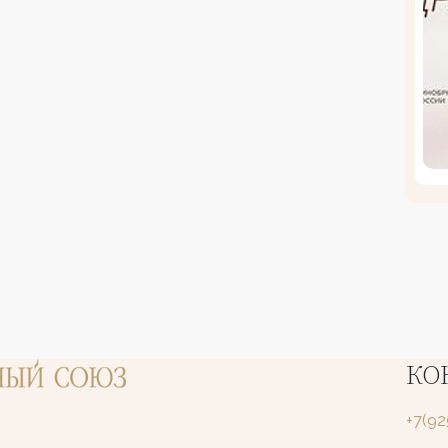
КО
+7(9