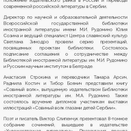
положение издательского рынка в России и переводы
современной российской литературы в Сербии.
Директор по научной и образовательной деятельности
Всероссийской государственной библиотеки
иностранной литературы имени М.И. Рудомино Юлия
Созина и ведущий специалист Центра славянский культур
Светлана Зимодро провели серию презентаций,
посвященных проектам библиотеки. Состоялось
подписание соглашения о сотрудничестве между
Библиотекой иностранной литературы им. М.И. Рудомино
и Русским научным институтом в Белграде.
Анастасия Строкина и переводчики Тамара Арсич,
Радмила Костич и Тибор Боянич представили книгу
«Совиный волк», выпущенную издательством Библиотеки
иностранной литературы им. М.А. Рудомино. Также
состоялось вручение дипломов участникам выставки
иллюстраций «Совиный волк глазами детей Сербии».
Поэт и писатель Виктор Слипенчук презентовал 8-томное
собрание сочинений, вышедшее в издательстве