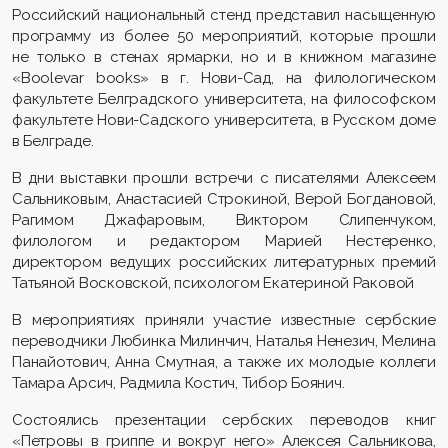
Российский национальный стенд представил насыщенную
программу из более 50 мероприятий, которые прошли
не только в стенах ярмарки, но и в книжном магазине
«Boolevar books» в г. Нови-Сад, на филологическом
факультете Белградского университета, на философском
факультете Нови-Садского университета, в Русском доме
в Белграде.
В дни выставки прошли встречи с писателями Алексеем
Сальниковым, Анастасией Строкиной, Верой Богдановой,
Рагимом Джафаровым, Виктором Слипенчуком,
филологом и редактором Марией Нестеренко,
директором ведущих российских литературных премий
Татьяной Восковской, психологом Екатериной Раковой
В мероприятиях приняли участие известные сербские
переводчики Любинка Милинчич, Наталья Ненезич, Мелина
Панайотович, Анна Смутная, а также их молодые коллеги
Тамара Арсич, Радмила Костич, Тибор Боянич.
Состоялись презентации сербских переводов книг
«Петровы в гриппе и вокруг него» Алексея Сальникова,