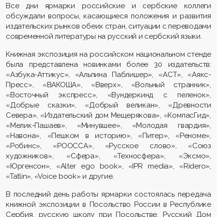
Все дни ярмарки российские и сербские коллеги
обсуждали вопросы, касающиеся положения и развития
издательских рынков обеих стран, ситуации с переводами
современной литературы на русский и сербский языки.
Книжная экспозиция на российском национальном стенде
была представлена новинками более 30 издательств:
«Азбука-Аттикус», «Альпина Паблишер», «АСТ», «Аякс-
Пресс», «ВАКОША», «Вверх», «Вольный странник»,
«Восточный экспресс», «Вундеркинд с пеленок»,
«Добрые сказки», «Добрый великан», «Древности
Севера», «Издательский дом Мещерякова», «КомпасГид»,
«Мелик-Пашаев», «Минувшее», «Молодая гвардия»,
«Навона», «Пешком в историю», «Питер», «Реноме»,
«Робинс», «РООССА», «Русское слово», «Союз
художников», «Сфера», «Техносфера», «Эксмо»,
«Юргенсон», «Alter ego book», «IPR media», «Ridero»,
«Tatlin», «Voice book» и другие.
В последний день работы ярмарки состоялась передача
книжной экспозиции в Посольство России в Республике
Сербия, русскую школу при Посольстве, Русский Дом