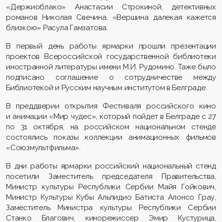
«Держиоблако» Анастасии Строкиной, детективных
романов Николая Свечина, «Вершина далекая кажется
близкою» Расула Гамзатова.
В первый день работы ярмарки прошли презентации
проектов Всероссийской государственной библиотеки
иностранной литературы имени М.И. Рудомино. Таже было
подписано соглашение о сотрудничестве между
Библиотекой и Русским научным институтом в Белграде.
В преддверии открытия Фестиваля российского кино
и анимации «Мир чудес», который пойдет в Белграде с 27
по 31 октября, на российском национальном стенде
состоялись показы коллекции анимационных фильмов
«Союзмультфильма».
В дни работы ярмарки российский национальный стенд
посетили Заместитель председателя Правительства,
Министр культуры Республики Сербии Майя Гойкович,
Министр Культуры Кубы Альпидио Батиста Алонсо Грау,
Заместитель Министра культуры Республики Сербии
Станко Благович, кинорежиссер Эмир Кустурица,