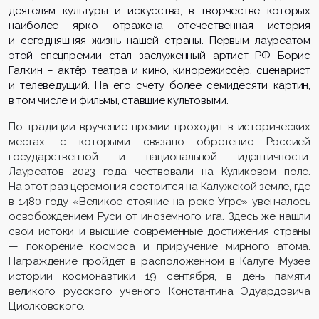
деятелям культуры и искусства, в творчестве которых
наиболее ярко отражена отечественная и
стория
и сегодняшняя жизнь нашей страны. Первым лауреатом
этой спецпремии стал заслуженный артист РФ Борис
Галкин – актёр театра и кино, кинорежиссёр, сценарист
и телеведущий. На его счету более семидесяти картин,
в том числе и фильмы, ставшие культовыми.
По традиции вручение премии проходит в исторических
местах, с которыми связано обретение Россией
государственной и национальной идентичности.
Лауреатов 2023 года чествовали на Куликовом поле.
На этот раз церемония состоится на Калужской земле, где
в 1480 году «Великое стояние на реке Угре» увенчалось
освобождением Руси от иноземного ига. Здесь же нашли
свои истоки и высшие современные достижения страны
— покорение космоса и приручение мирного атома.
Награждение пройдет в расположенном в Калуге Музее
истории космонавтики 19 сентября, в день памяти
великого русского ученого Константина Эдуардовича
Циолковского.