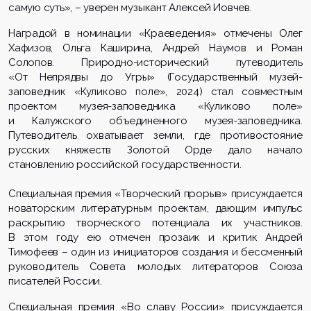
самую суть», – уверен музыкант Алексей Иовчев.
Наград
ой
в номинации «Краеведения» отмечен
ы Олег
Хафизов, Ольга Каширина, Андрей Наумов и Роман
Солопов. Природно-исторический путеводитель
«От Непрядвы до Угры» (Государственный музей-
заповедник «Кулик
ово поле», 2024) стал совместным
проектом музея-заповедника «Куликово поле»
и Калужского объединенного музея-заповедника.
Путеводитель охватывает земли, где противостояние
русских княжеств Золотой Орде дало начало
становлению российской государственности.
Специальная премия «Творческий прорыв» присуждается
новато
рским литературным проектам, дающим импульс
раскрытию творческого потенциала их участников.
В этом году ею отмечен прозаик и критик Андрей
Тимофеев – один из инициаторов создания и бессменный
руководитель Совета молодых литераторов Союза
писателей России.
Специальная премия «Во славу России» присуждается