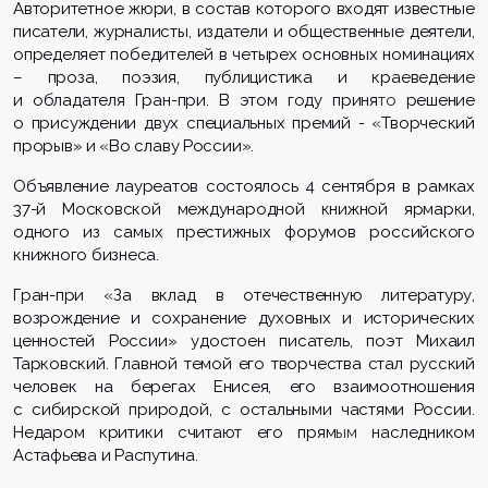
Авторитетное жюри, в состав которого входят известные
писатели, журналисты, издатели и общественные деятели,
определяет победителей в четырех основных номинациях
– проза, поэзия, публицистика и краеведение
и обладателя Гран-при. В этом году приня
то
решение
о присуждении двух специальных премий -
«Творческий
прорыв» и «Во славу России».
Объявление лауреатов состоялось 4 сентября в рамках
37-й Московской международной книжной ярмарки,
одного из самых престижных форумов российского
книжного бизнеса.
Гран-при «За вклад в отечественную литературу,
возрождение и сохранение духовных и исторических
ценностей России» удостоен писатель, поэт
Михаил
Тарковский. Главной темой его творчества стал русский
человек на берегах Енисея, его взаимоотношения
с сибирской природой, с остальными частями России.
Недаром критики считают его прям
ым
наследником
Астафьева и Распутина.