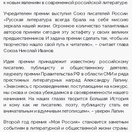
к новым явлениям в современной российской литературе.
Учредителем премии выступил
Союз писателей Р
оссии.
«Русская литература всегда брала на себя миссию
зеркала нашей жизни. Огромное количество талантливых
авторов приняли сегодня эту эстафету у своих великих
предшественников. И задача премии сделать так, чтобы их
творчество нашло свой путь к читателю»,
– считает глава
Союза
Николай Иванов.
Идея премии принадлежит известному российскому
писателю, публицисту и общественному деятелю,
лауреату премии Правительства РФ в области СМИ и ряда
престижных литературных наград
Александру Лапину.
«Знакомя
сь с произведениями, поступающими на конкурс,
мы снова и снова убеждаемся в своевременности нашего
начинания. На наших глазах творится Большая История
и кому как не писателю, поэту, публицисту стать ее
внимательным и вдумчивым летописцем», – уверен Лапин.
Второй год премия «Моя Россия» становится заметным
событием в литературной и общественной жизн
и страны.