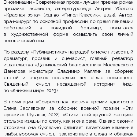
В номинации «Современная проза» лучшим признан роман
прозаика, эссеиста, литературоведа Андрея
Убогого
«Красная зона» (изд-во «Рипол-Классик», 2023). Автор,
врач-хирург по основной профессии, во время пандемии
работавший в ковидной больнице, попытался
в художественной форме осмыслить свой личный
человеческий опыт.
По разделу «Публицистика» наградой отмечен известный
драматург, прозаик и сценарист,
главный редактор
издательства «Даниловский благовестник» Московского
Данилова монастыря
Владимир Малягин за сборник
статей и очерков последних лет
«Глас вопиющего.
Священный смысл несвященной истории» (изд-
во «Книжный мир», 2023).
В номинации «Современная поэзия» премии удостоена
Елена
Заславская за сборник военной поэзии «Эти
русские»
(Луганск, 2022). «Стихи этой хрупкой женщины
столь же изящны по слогу, как и она сама. Однако своими
строками она буквально сдвигает гигантские каменные
глыбы, ворочая смыслы, заключенные в слова, и обнажая