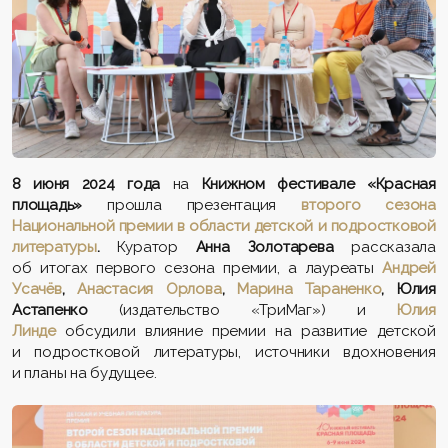
8 июня 2024 года
на
Книжном фестивале «Красная
площадь»
прошла презентация
второго сезона
Национальной премии в области детской и подростковой
литературы
.
Куратор
Анна Золотарева
рассказала
об итогах первого сезона премии, а лауреаты
Андрей
Усачёв
,
Анастасия Орлова
,
Марина Тараненко
,
Юлия
Астапенко
(издательство «ТриМаг») и
Юлия
Линде
обсудили влияние премии на развитие детской
и подростковой литературы, источники вдохновения
и планы на будущее.