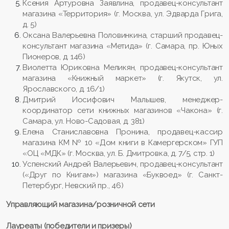
Ксения Артуровна Заявлина, продавец-консультант
магазина «Территория» (г. Москва, ул. Эдварда Грига,
д. 5)
Оксана Валерьевна Половинкина, старший продавец-
консультант магазина «Метида» (г. Самара, пр. Юных
Пионеров, д. 146)
Виолетта Юриковна Меликян, продавец-консультант
магазина «Книжный маркет» (г. Якутск, ул.
Ярославского, д. 16/1)
Дмитрий Иосифович Малышев, менеджер-
координатор сети книжных магазинов «Чакона» (г.
Самара, ул. Ново-Садовая, д. 381)
Елена Станиславовна Пронина, продавец-кассир
магазина КМ № 10 «Дом книги в Камергерском» ГУП
«ОЦ «МДК» (г. Москва, ул. Б. Дмитровка, д. 7/5, стр. 1)
Успенский Андрей Валерьевич, продавец-консультант
(«Друг по Книгам») магазина «Буквоед» (г. Санкт-
Петербург, Невский пр., 46)
Управляющий магазина/розничной сети
Лауреаты (победители и призеры)