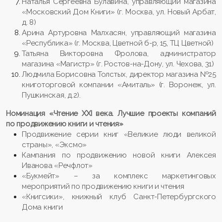
Наталья Сергеевна Булавина, управляющий магазина
«Московский Дом Книги» (г. Москва, ул. Новый Арбат,
д. 8)
Арина Артуровна Малхасян, управляющий магазина
«Республика» (г. Москва, Цветной б-р, 15, ТЦ Цветной)
Татьяна Викторовна Фролова, администратор
магазина «Магистр» (г. Ростов-на-Дону, ул. Чехова, 31)
Людмила Борисовна Толстых, директор магазина №25
книготорговой компании «Амиталь» (г. Воронеж, ул.
Пушкинская, д.2).
Номинация «Чтение XXI века. Лучшие проекты компаний
по продвижению книги и чтения»
Продвижение серии книг «Великие люди великой
страны», «Эксмо»
Кампания по продвижению новой книги Алексея
Иванова «Речфлот»
«Букмейт» – за комплекс маркетинговых
мероприятий по продвижению книги и чтения
«Книгсики», книжный клуб Санкт-Петербургского
Дома книги