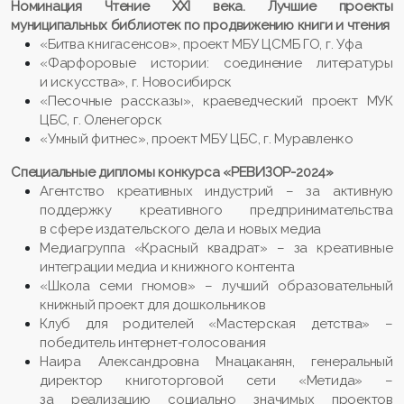
Номинация Чтение XXI века. Лучшие проекты
муниципальных библиотек по продвижению книги и чтения
«Битва книгасенсов», проект МБУ ЦСМБ ГО, г. Уфа
«Фарфоровые истории: соединение литературы
и искусства», г. Новосибирск
«Песочные рассказы», краеведческий проект МУК
ЦБС, г. Оленегорск
«Умный фитнес», проект МБУ ЦБС, г. Муравленко
Специальные дипломы конкурса «РЕВИЗОР-2024»
Агентство креативных индустрий – за активную
поддержку креативного предпринимательства
в сфере издательского дела и новых медиа
Медиагруппа «Красный квадрат» – за креативные
интеграции медиа и книжного контента
«Школа семи гномов» – лучший образовательный
книжный проект для дошкольников
Клуб для родителей «Мастерская детства» –
победитель интернет-голосования
Наира Александровна Мнацаканян, генеральный
директор книготорговой сети «Метида» –
за реализацию социально значимых проектов