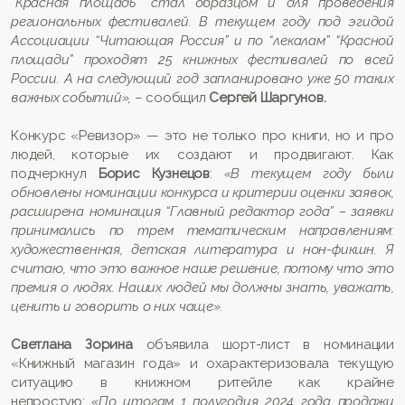
“Красная площадь” стал образцом и для проведения
региональных фестивалей. В текущем году под эгидой
Ассоциации “Читающая Россия” и по “лекалам” “Красной
площади” проходят 25 книжных фестивалей по всей
России. А на следующий год запланировано уже 50 таких
важных событий»,
– сообщил
Сергей Шаргунов.
Конкурс «Ревизор» — это не только про книги, но и про
людей, которые их создают и продвигают. Как
подчеркнул
Борис Кузнецов
:
«В текущем году были
обновлены номинации конкурса и критерии оценки заявок,
расширена номинация “Главный редактор года” – заявки
принимались по трем тематическим направлениям:
художественная, детская литература и нон-фикшн. Я
считаю, что это важное наше решение, потому что это
премия о людях. Наших людей мы должны знать, уважать,
ценить и говорить о них чаще».
Светлана Зорина
объявила шорт-лист в номинации
«Книжный магазин года» и охарактеризовала текущую
ситуацию в книжном ритейле как крайне
непростую:
«
По итогам 1 полугодия 2024 года продажи