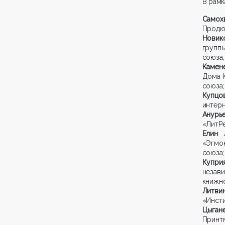
В рамк
Само
Продю
Новик
групп
союза;
Камен
Дома К
союза;
Купц
интерн
Анурь
«ЛитРе
Елин
«Эгмо
союза;
Купр
незав
книжно
Литв
«Инсти
Цыга
Прин