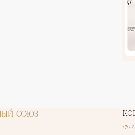
КО
+7(9