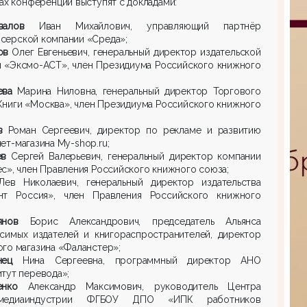
ах конференции выступят с докладами:
хвалов
Иван Михайлович, управляющий партнёр
серской компании «Среда»;
ов
Олег Евгеньевич, генеральный директор издательской
ы «Эксмо-АСТ», член Президиума Российского книжного
ева
Марина Ниловна, генеральный директор Торгового
ниги «Москва», член Президиума Российского книжного
ов
Роман Сергеевич, директор по рекламе и развитию
ет-магазина My-shop.ru;
ев
Сергей Валерьевич, генеральный директор компании
с», член Правления Российского книжного союза;
Лев Николаевич, генеральный директор издательства
нт Россия», член Правления Российского книжного
иянов
Борис Александрович, председатель Альянса
исимых издателей и книгораспространителей, директор
го магазина «Фаланстер»;
инец
Нина Сергеевна, программный директор АНО
тут перевода»;
ненко
Александр Максимович, руководитель Центра
тмедиаиндустрии ФГБОУ ДПО «ИПК работников