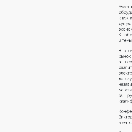
Участн
обсуд
книжн
суще
эконо
К обс
и темы
В это
рынок
за пе
разви
электр
детску
незав
магази
за ру
квалиф
Конфе
Викто
агентс