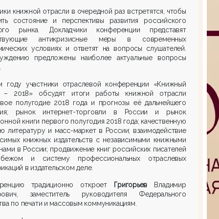
ики книжной отрасли в очередной раз встретятся, чтобы
ить состояние и перспективы развития российского
ого рынка. Докладчики конференции представят
ствующие антикризисные меры в современных
мических условиях и ответят на вопросы слушателей.
уждению предложены наиболее актуальные вопросы
.
м году участники отраслевой конференции «Книжный
 – 2018» обсудят итоги работы книжной отрасли
рвое полугодие 2018 года и прогнозы её дальнейшего
тия; рынок интернет-торговли в России и рынок
онной книги первого полугодия 2018 года; качественную
ю литературу и масс-маркет в России; взаимодействие
исимых книжных издательств с независимыми книжными
нами в России; продвижение книг российских писателей
бежом и систему профессиональных отраслевых
икаций в издательском деле.
ренцию традиционно откроет
Григорьев
Владимир
рович, заместитель руководителя Федерального
тва по печати и массовым коммуникациям.