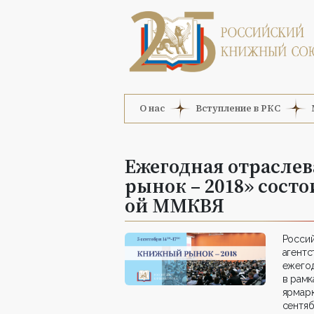
О нас
Вступление в РКС
Ежегодная отрасле
рынок – 2018» состо
ой ММКВЯ
Росси
агент
ежего
в рамк
ярмар
сентяб