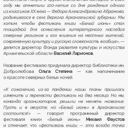
году мы отметили 100-летие со дня рождения одного
из классиков XX века — Федора Александровича Абрамова,
родившегося в селе Веркола Архангельской губернии. Мы
хотим, чтобы фестиваль книги «Белый июнь» стал
площадкой для осмысления литературного наследия
северных регионов и его влияния на местных жителей,
современную культуру и русскую словесность вообще»
, —
делится директор Фонда развития культуры и искусства
Архангельской области
Василий Ларионов.
Название фестивалю придумала директор библиотеки им.
Добролюбова
Ольга Степина
— как напоминание
о красоте северных белых ночей.
«К сожалению, из-за пандемии наши планы пришлось
изменить и перенести фестиваль на два месяца. Но мы,
команда организаторов, решили не менять название.
Пусть и в августе, но «Белый июнь» в Архангельске
состоится!»
— говорит программный директор
фестиваля книги «Белый июнь»
Михаил Фаустов
и отмечает, что
«фестиваль книги — это всегда точка