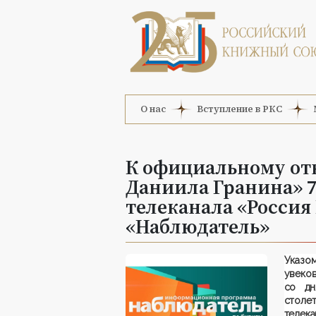
О нас
Вступление в РКС
К официальному от
Даниила Гранина» 7 
телеканала «Россия
«Наблюдатель»
Указ
увеков
со дн
столе
теле