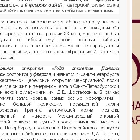
юдатель», а
9 февраля в 19:15
-
авторский фильм Бэллы
ой «Жизнь слишком коротка, чтобы быть несчастным
»
.
аря писателю, киносценаристу, общественному деятелю
лу Гранину исполнилось 100 лет со дня рождения. Он
 через все главные трагедии ХХ века, многократно был
ушаге от гибели, ему грозил военный трибунал
рессии в послевоенное время. Но он не оправдывался
шлые ошибки, а честно говорил: «Грешен я». И ни от чего
екался.
иальное открытие «Года столетия Даниила
на»
состоится
9 февраля
и начнётся в Санкт-Петербурге
жественной церемонии открытия мемориальной доски
е, где он жил, и вечера-концерта в Санкт-Петербургской
мической филармонии им. Д.Д. Шостаковича. В рамках
памяти запланированы самые разные мероприятия –
ание большой коллекции, посвящённой жизни
рчеству Гранина, включающей архив писателя,
ведённый в «цифру»; Международный открытый
еский конкурс на лучший проект памятника писателю
кт-Петербурге, проведение Всероссийского конкурса
гиональных библиотек по произведениям Д.А. Гранина,
ного «Летнего Гранинского фестиваля: Комарово и его