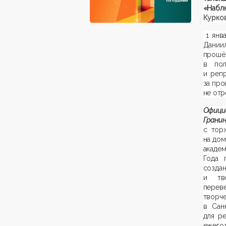
«Набл
Курков
1 янв
Дании
прошёл
в пол
и реп
за про
не отр
Офиц
Грани
с тор
на дом
акаде
Года 
созд
и тво
пере
творч
в Сан
для ре
ежегод