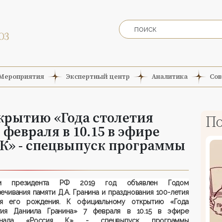
Мероприятия
Экспертный центр
Аналитика
Сов
крытию «Года столетия
По
февраля в 10.15 в эфире
 К» - спецвыпуск программы
ом президента РФ 2019 год объявлен Годом
ечивания памяти Д.А. Гранина и празднования 100-летия
я его рождения. К официальному открытию «Года
тия Даниила Гранина» 7 февраля в 10.15 в эфире
канала «Россия К» - спецвыпуск программы