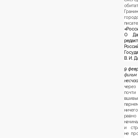
обита
Гранин
город
писате
«Росс
О Дан
редак
Росси
Госуд
В. И. 
9 февр
фильм
несча
через
почти
вшивы
парнем
ничего
равно
начин
и стр
не пр