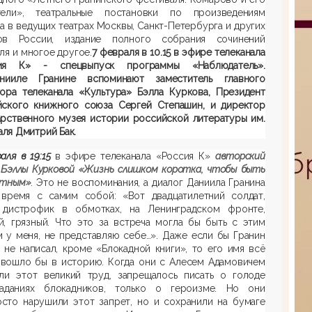
тели», театральные постановки по произведениям
а в ведущих театрах Москвы, Санкт-Петербурга и других
ов России, издание полного собрания сочинений
ля и многое другое.
7 февраля в 10.15 в эфире телеканала
ия К» - спецвыпуск программы «Наблюдатель».
ииле Гранине вспоминают заместитель главного
тора телеканала «Культура» Бэлла Куркова, Президент
йского книжного союза Сергей Степашин, и директор
арственного музея истории российской литературы им.
Даля Дмитрий Бак.
аля в 19:15
в эфире телеканала «Россия К»
авторский
 Бэллы Курковой «Жизнь слишком коротка, чтобы быть
стным»
.
Это не воспоминания, а диалог Даниила Гранина
 время с самим собой: «Вот двадцатилетний солдат,
 дистрофик в обмотках, на Ленинградском фронте,
й, грязный. Что это за встреча могла бы быть с этим
 у меня, не представляю себе…». Даже если бы Гранин
 не написал, кроме «Блокадной книги», то его имя всё
 вошло бы в историю. Когда они с Алесем Адамовичем
али этот великий труд, запрещалось писать о голоде
аданиях блокадников, только о героизме. Но они
осто нарушили этот запрет, но и сохранили на бумаге