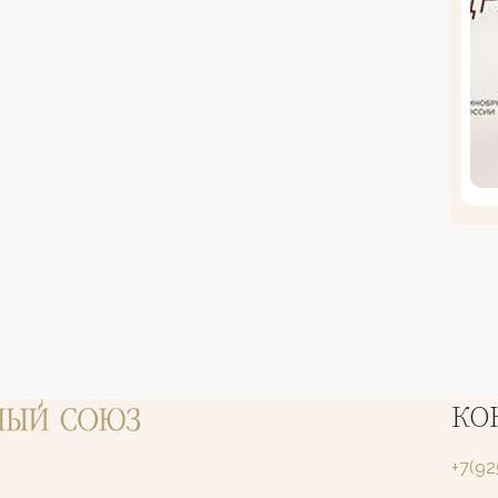
КО
+7(9