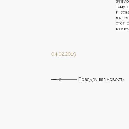
живую 
тему 
и сове
являе
этот ф
к лите
04.02.2019
Предыдущая новость