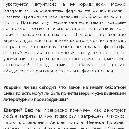
чувствуется интуитивно, а не юридически. Можно
говорить о фиксированных формах ее существования:
школьная программа, госстандарты по образованию и т.д.
Но и у Пушкина, и у Лермонтова есть тексты, которые
печатаются только в очень специальных изданиях, хотя
прямых запретов на них нет.. Я уверен, что понятие
«пропаганда», как и понятие «классика», можно толковать
по-разному. Что же нам теперь не издавать философа
Платона? Нет никакого сомнения, что у него не просто
упоминание о нетрадиционных отношениях - это, местами,
воспевание! Перед нами проблема не только
юридическая, но и политическая, и информационная.
Уверены ли мы сегодня, что закон не имеет обратной
силы, то есть могут ли быть приняты меры к уже вышедшим
литературным произведениям?
Дмитрий Бак:
Мы прекрасно понимаем, как действуют
любые запреты. В 70-х годах были запрещены Лимонов,
часть произведений Андрея Битова, Венечка Ерофеев
и Саша Соколов. И запрет очень часто имел обратную