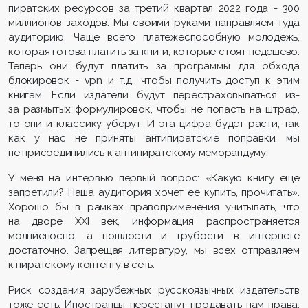
пиратских ресурсов за третий квартал 2022 года - 300
миллионов заходов. Мы своими руками направляем туда
аудиторию. Чаще всего платежеспособную молодежь,
которая готова платить за книги, которые стоят недешево.
Теперь они будут платить за программы для обхода
блокировок - vpn и т.д., чтобы получить доступ к этим
книгам. Если издатели будут перестраховываться из-
за размытых формулировок, чтобы не попасть на штраф,
то они и классику уберут. И эта цифра будет расти, так
как у нас не приняты антипиратские поправки, мы
не присоединились к антипиратскому меморандуму.
У меня на интервью первый вопрос: «Какую книгу еще
запретили? Наша аудитория хочет ее купить, прочитать».
Хорошо бы в рамках правоприменения учитывать, что
на дворе XXI век, информация распространяется
молниеносно, а пошлости и грубости в интернете
достаточно. Запрещая литературу, мы всех отправляем
к пиратскому контенту в сеть.
Риск создания зарубежных русскоязычных издательств
тоже есть. Иностранцы перестанут продавать нам права,