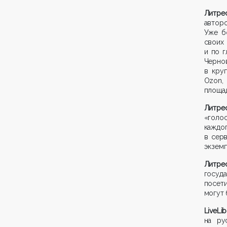
Литр
автор
Уже б
своих
и по 
Черно
в кру
Ozon, 
площад
Литр
«голос
каждо
в сер
экземп
Литр
госуда
посет
могут 
LiveL
на ру