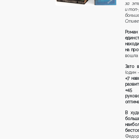
за эт
и топ-
больш
Стивен
Роман
единс
нахо
на пр
вошла 
Зато 
(один 
«7 на
разви
«45 
руков
оптим
В худ
больш
наибо
бестс
Федор