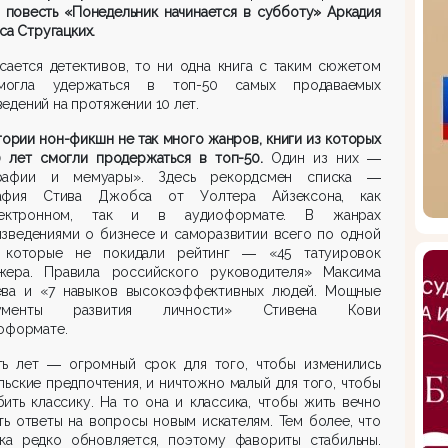
повесть
«Пон
едельник начинается в субботу» Аркадия
са С
тругацких
.
сается детективов, то ни одна книга с таким сюжетом
огла удержаться в топ-50 самых продаваемых
едений на протяжении 10 лет.
егории нон-фикшн
не так много жанров, книги из которых
0 лет смогли
продержаться в топ-50.
Один из них ―
рафии и мемуары». Здесь рекордсмен списка ―
афия Стива Джобса от Уолтера Айзексона, как
ектронном, так и в аудиоформате. В жанрах
изведениями о бизнесе и саморазвитии всего по одной
, которые не покидали рейтинг ― «45 татуировок
жера. Правила российского руководителя» Максима
ева и «7 навыков высокоэффективных людей. Мощные
рументы развития личности» Стивена Кови
оформате.
ть лет ― огромный срок для того, чтобы изменились
льские предпочтения, и ничтожно малый для того, чтобы
ить классику. На то она и классика, чтобы жить вечно
ть ответы на вопросы новым искателям. Тем более, что
ика редко обновляется, поэтому фавориты стабильны.