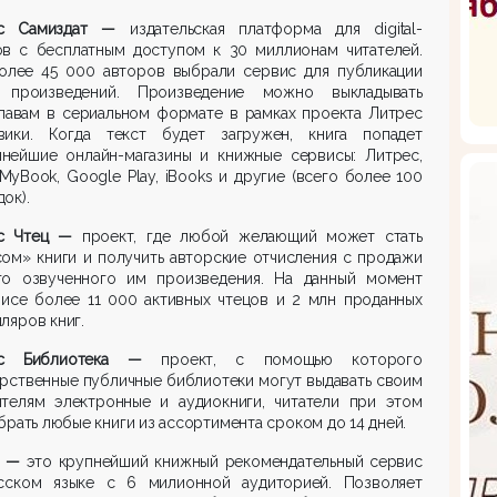
ес Самиздат —
издательская платформа для digital-
ов с бесплатным доступом к 30 миллионам читателей.
олее 45 000 авторов выбрали сервис для публикации
 произведений. Произведение можно выкладывать
главам в сериальном формате в рамках проекта Литрес
вики. Когда текст будет загружен, книга попадет
пнейшие онлайн-магазины и книжные сервисы: Литрес,
MyBook, Google Play, iBooks и другие (всего более 100
ок).
ес Чтец —
проект, где любой желающий может стать
ом» книги и получить авторские отчисления с продажи
го озвученного им произведения. На данный момент
висе более 11 000 активных чтецов и 2 млн проданных
ляров книг.
ес Библиотека —
проект, с помощью которого
рственные публичные библиотеки могут выдавать своим
ителям электронные и аудиокниги, читатели при этом
брать любые книги из ассортимента сроком до 14 дней.
ib —
это крупнейший книжный рекомендательный сервис
сском языке с 6 милионной аудиторией. Позволяет