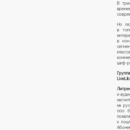
В три
време
соврем
Но лю
в топ
интер
в нон
сегмен
класси
комме
шеф-ре
Групп
LiveLi
Лит
и ауди
насчи
на ру
000 б
появля
к пош
Абонем