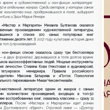
о время
в художественной и нон-фикшн литературе
50 в отдельных жанрах
.
Среди авторов, у которых самое
ое количество книг, продержавши
хся в топе,
лидируют
 Кинг и Эрих Мария Ремарк.
 «
Мастер и Маргарита» Михаила Булгакова оказался
твенным произведением художественной литературы,
дившимся в списке
100
самых популярных книг
отяжении
десяти
лет.
В 2017 году
культовая история даже
в топ-5 произведений.
в нон-фикшн списке оказалос
ь сразу
три
бестселлера
― в двух форматах), державшихся в топе долгое время:
выков высокоэффективных людей. Мощные инструменты
тия личности» Стивена Кови
(текстовая и аудиоверсия)
,
татуировок менеджера. Правила российско
го
одителя» Максима Батырева
и
«
Поток: Психология
ального переживания
» Михая
Чиксентмихайи
.
ожественной литературе одним из жанров с самым
им количеством произведений
, входящих в топ-50
лее востребованных
книг
, оказалась классика
―
сразу
11
еллеров
.
После «Мастера и Маргариты» идет роман
а Достоевского «Идиот». Строчкой ниже ― «Доктор