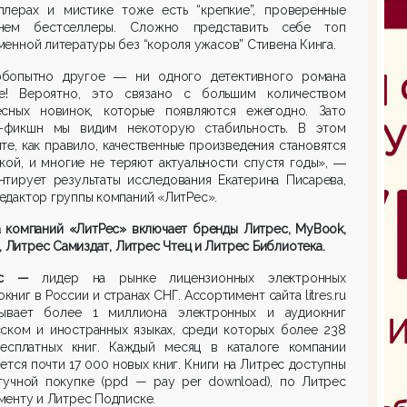
ллерах и мистике тоже есть “крепкие”, проверенные
нем бестселлеры. Сложно представить себе топ
енной литературы без “короля ужасов” Стивена Кинга.
бопытно другое ― ни одного детективного романа
е! Вероятно, это связано с большим количеством
есных новинок, которые появляются ежегодно. Зато
-фикшн мы видим некоторую стабильность. В этом
те, как правило, качественные произведения становятся
кой, и многие не теряют актуальности спустя годы», ―
нтирует результаты исследования Екатерина Писарева,
дактор группы компаний «ЛитРес».
а компаний «ЛитРес» включает бренды Литрес, MyBook,
b, Литрес Самиздат, Л
итрес Чтец и Литрес Библиотека.
рес —
лидер на рынке лицензионных электронных
окниг в России и странах СНГ. Ассортимент сайта litres.ru
тывает более 1 миллиона электронных и аудиокниг
сском и иностранных языках, среди которых более 238
есплатных книг. Каждый месяц в каталоге компании
ется почти 17 000 новых книг. Книги на Литрес доступны
тучной покупке (ppd — pay per download), по Литрес
енту и Литрес Подписке.