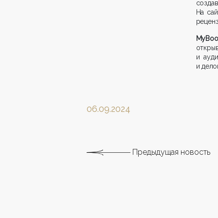
созда
На са
реценз
MyBo
откры
и ауд
и дело
06.09.2024
Предыдущая новость