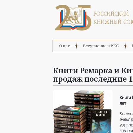
О нас
Вступление в РКС
Книги Ремарка и Ки
продаж последние 1
Книги 
лет
Книжн
электр
201
4
по
котор