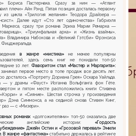
о» Бориса Пастернака. Сразу за ним ― «Атлант
вил плечи» Айн Рэнд. Пятая позиция досталась первому
у из цикла «Трилогия желания» Теодора Драйзера ―
нсист». Далее идут «Сто лет одиночества» Габриэля
а Маркеса, сразу три романа Эриха Марии Ремарка ―
товарища», «Триумфальная арка» и «Жизнь взаймы»,
та» Владимира Набокова и «Великий Гэтсби» Фрэнсиса
 Фицджеральда.
ведения
в жанре «мистика»
не менее популярны
ьзователей, здесь семь книг не покидали топ-50
ледние 10 лет.
Ф
аворитом
стал
«Мастер и Маргарита»:
 занимал первое место в топе продаж все десять лет.
о досталось «Портрету Дориана Грея» Оскара Уайльда.
а ― у драмы «Фауст» Иоганна Вольфганга фон Гёте.
твертом и пятом месте расположились книги Стивена
 «Кэрри» и «Сияние». Шестая строчка у произведения
ор» Дэна Симмонса, а на седьмой снова Стивен Кинг,
т раз ― с «Мизери».
овных романах
«долгожителями» топ-50 оказались две
сические английские истории:
«Гордость
дуб
еждение» Джейн Остин
и «Грозовой перевал» Эмили
е.
В жанре «фантастика»
стабильно держалась в рейтинге