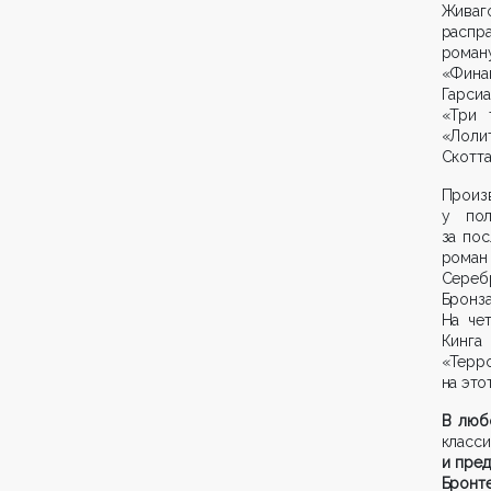
Живаг
распра
роман
«Фина
Гарси
«Три 
«Лоли
Скотта
Произ
у пол
за пос
роман
Серебр
Бронз
На че
Кинга
«Терр
на это
В люб
клас
и пре
Б
ронт