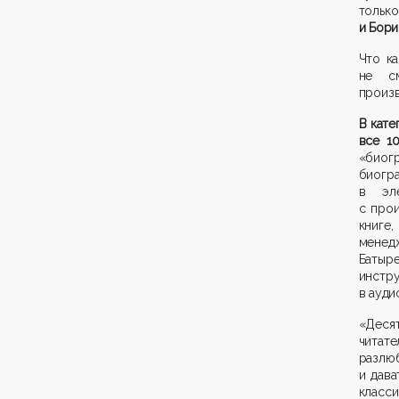
только
и Бори
Что ка
не см
произв
В кат
все 1
«биог
биогр
в эл
с про
книге
менед
Батыр
инст
в ауди
«Деся
читате
разлюб
и дава
класс