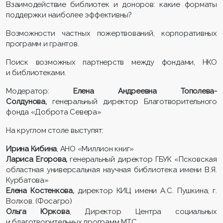
Взаимодействие библиотек и доноров: какие форматы
поддержки наиболее эффективны?
Возможности частных пожертвований, корпоративных
программ и грантов.
Поиск возможных партнерств между фондами, НКО
и библиотеками.
Модератор:
Елена Андреевна Тополева-
Солдунова,
генеральный директор Благотворительного
фонда «Доброта Севера»
На круглом столе выступят:
Ирина Кибина
, АНО «Миллион книг»
Лариса Егорова,
генеральный директор ГБУК «Псковская
областная универсальная научная библиотека имени В.Я.
Курбатова»
Елена Костенкова,
директор КИЦ имени А.С. Пушкина, г.
Волхов. (Фосагро)
Ольга Юркова
, Директор Центра социальных
и благотворительных программ МТС