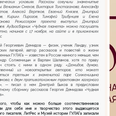
овеческих условиях. Рассказы озвучили знаменитые
: Вениамин Смехов, Виктория Толстоганова, Александр
стов, Алек
сей Вертков, Евгений Князев, Дмитрий
ов, Кирилл Пирогов, Тимофей Трибунцев и Елена
онова. Режиссером проекта выступил Дмитрий
аев. Аудиосборник «Чудная планета» можно послушать
атно, начиная с 17 ноября, на сайте и в приложениях
с.
ий Георгиевич Демидов — физик, ученик Ландау, узник
ских лагерей, автор рассказов и повестей о жизни
енных ГУЛАГа — известен в России намного меньше, чем
андр Солженицын и Варлам Шаламов, хотя по праву
н стоять с ними в одном ряду.
«Демидов, думаю,
твенный из новооткрытых авторов, кто может
иться третьим к знаменитой паре Солженицына
амова, к двум противоположным трактовкам лагерного
а», —
писал о нем Дмитрий Быков в предисловии
атному сборнику рассказов Георгия Демидова «Чудная
а»
.
ого, чтобы как можно больше соотечественников
ли для себя имя и творчество этого выдающегося
го писателя, ЛитРес и Музей истории ГУЛАГа записали