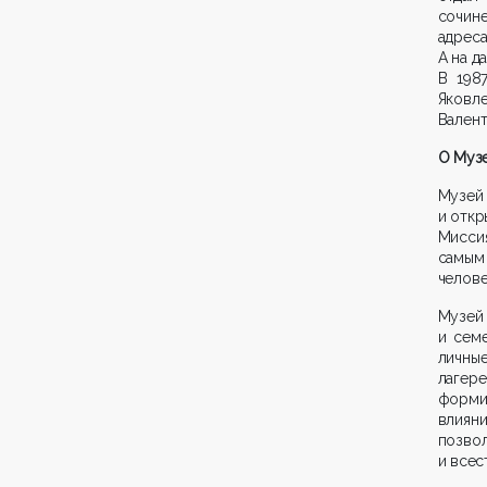
сочине
адреса
А на д
В 198
Яковл
Валент
О Муз
Музей
и откр
Мисси
самым
челове
Музей
и сем
личны
лагер
форми
влиян
позво
и всес