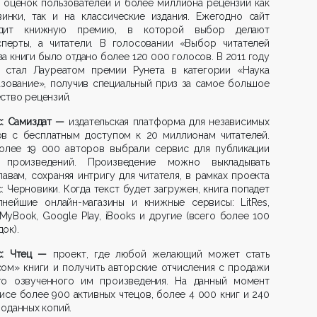
 оценок пользователей и более миллиона рецензий как
винки, так и на классические издания. Ежегодно сайт
дит книжную премию, в которой выбор делают
сперты, а читатели. В голосовании «Выбор читателей
за книги было отдано более 120 000 голосов. В 2011 году
ib стал Лауреатом премии Рунета в категории «Наука
зование», получив специальный приз за самое большое
ство рецензий.
с: Самиздат —
издательская платформа для независимых
ов с бесплатным доступом к 20 миллионам читателей.
олее 19 000 авторов выбрали сервис для публикации
 произведений. Произведение можно выкладывать
лавам, сохраняя интригу для читателя, в рамках проекта
: Черновики. Когда текст будет загружен, книга попадет
пнейшие онлайн-магазины и книжные сервисы: LitRes,
MyBook, Google Play, iBooks и другие (всего более 100
ок).
с: Чтец —
проект, где любой желающий может стать
ом» книги и получить авторские отчисления с продажи
го озвученного им произведения. На данный момент
исе более 900 активных чтецов, более 4 000 книг и 240
оданных копий.