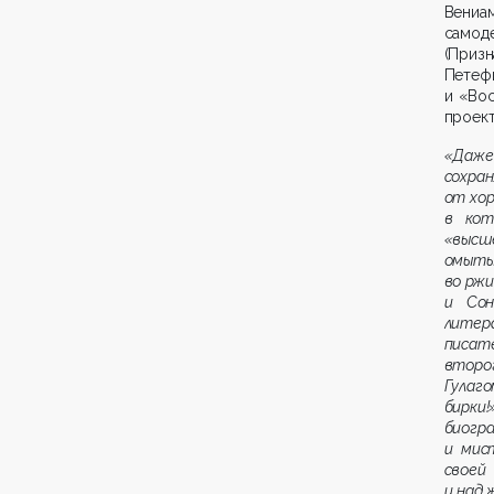
Вениа
самод
(Приз
Петеф
и «Во
проект
«Даже
сохра
от хор
в кот
«высш
омыты
во ржи
и Сон
литера
писат
второ
Гулаго
бирки
биогр
и мис
своей
и над 