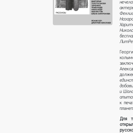
нечел
актеры
Фекли
Назар
Харит
Никол
беспл
ЛитРе
Георг
колым
заключ
Алекс
долже
единс
добав
и Шал
опыт
к печ
планет
Для т
откры
русско