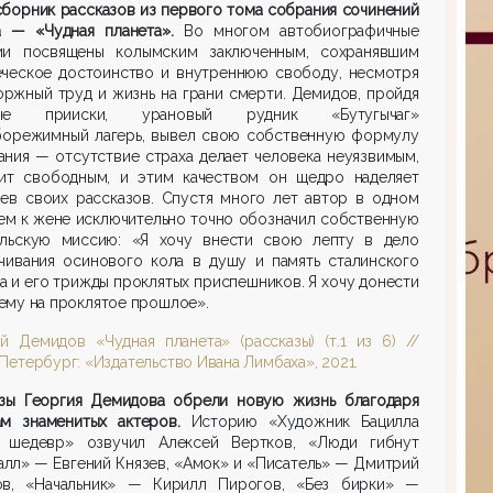
борник рассказов из первого тома собрания сочинений
а — «Чудная планета».
Во многом автобиографичные
ии посвящены колымским заключенным, сохранявшим
еческое достоинство и внутреннюю свободу, несмотря
оржный труд и жизнь на грани смерти. Демидов, пройдя
тые прииски, урановый рудник «Бутугычаг»
борежимный лагерь, вывел свою собственную формулу
ния — отсутствие страха делает человека неуязвимым,
чит свободным, и этим качеством он щедро наделяет
оев своих рассказов. Спустя много лет автор в одном
ем к жене исключительно точно обозначил собственную
ельскую миссию: «Я хочу внести свою лепту в дело
ачивания осинового кола в душу и память сталинского
 и его трижды проклятых приспешников. Я хочу донести
ему на проклятое прошлое».
й Демидов «Чудная планета» (рассказы) (т.1 из 6) //
Петербург: «Издательство Ивана Лимбаха», 2021.
азы Георгия Демидова обрели новую жизнь благодаря
ам знаменитых актеров.
Историю «Художник Бацилла
 шедевр» озвучил Алексей Вертков, «Люди гибнут
алл» — Евгений Князев, «Амок» и «Писатель» — Дмитрий
ов, «Начальник» — Кирилл Пирогов, «Без бирки» —