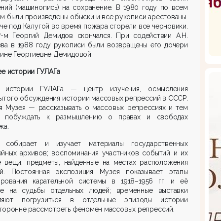
ний (машинопись) на сохранение. В 1980 году по всем
м были произведены обыски и все рукописи арестованы.
аче под Калугой во время пожара сгорели все черновики.
7-м Георгий Демидов скончался. При содействии А.Н.
ева в 1988 году рукописи были возвращены его дочери
ине Георгиевне Демидовой.
ее истории ГУЛАГа
 истории ГУЛАГа — центр изучения, осмысления
ытого обсуждения истории массовых репрессий в СССР.
я Музея — рассказывать о массовых репрессиях и тем
 побуждать к размышлению о правах и свободах
ка.
 собирает и изучает материалы государственных
ейных архивов; воспоминания участников событий и их
е вещи; предметы, найденные на местах расположения
ей. Постоянная экспозиция Музея показывает этапы
рования карательной системы в 1918–1956 гг. и её
ие на судьбы отдельных людей; временные выставки
ляют погрузиться в отдельные эпизоды истории
торонне рассмотреть феномен массовых репрессий.