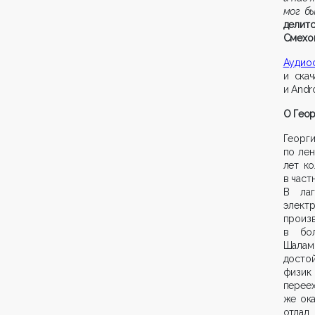
мог бы
делит
Смехо
Аудиос
и скач
и Andro
О Геор
Георг
по лен
лет ко
в част
В лаг
элект
произ
в бол
Шалам
досто
физик 
переех
же ока
отдал