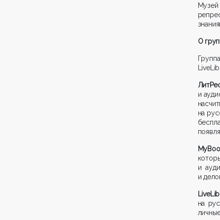
Музей
репре
знания
О груп
Групп
LiveLi
Лит
и ауди
насчи
на рус
беспл
появля
MyBo
которы
и ауд
и дело
LiveL
на рус
личные