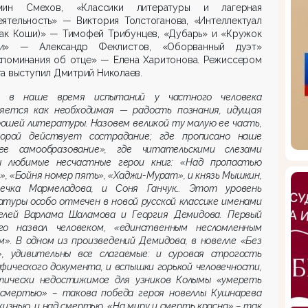
мин Смехов, «Классики литературы и лагерная
еятельность» — Виктория Толстоганова, «Интеллектуал
нак Коши)» — Тимофей Трибунцев, «Дубарь» и «Кружок
и» — Александр Феклистов, «Оборванный дуэт»
споминания об отце» — Елена Харитонова. Режиссером
а выступил Дмитрий Николаев.
 в наше время испытаний у частного человека
няется как необходимая — радость познания, идущая
ошей литературы. Назовем великой ту малую ее часть,
орой действует сострадание; где прописано наше
ее са
мообразование», где читательскими слезами
 любимые несчастные герои книг: «Над пропастью
», «Бойня номер пять», «Хаджи-Мурат», и князь Мышкин,
ечка Мармеладова, и Соня Ганчук… Этот уровень
туры особо отмечен в новой русской классике и
менами
елей Варлама Шаламова и Георгия Демидова. Первый
го назвал человеком, «единственным несломленным
м». В одном из произведений Демидова, в новелле «Без
!», удивительны все слагаемые: и суровая строгость
афического документа,
и вспышки горькой человечности,
тически недостижимое для узников Колымы «умереть
 смертью» – такова победа героя новеллы Кушнарева
жизнью, и над смертью. «На миру и смерть красна» – так