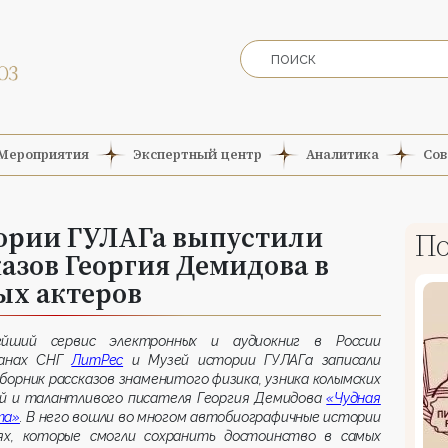
Мероприятия
Экспертный центр
Аналитика
Сов
тории ГУЛАГа выпустили
По
азов Георгия Демидова в
ых актеров
ейший сервис электронных и аудиокниг в России
анах СНГ
ЛитРес
и Музей истории ГУЛАГа записали
борник рассказов знаменитого физика, узника колымских
ей и талантливого писателя Георгия Демидова
«Чудная
та»
. В него вошли во многом автобиографичные истории
ях, которые смогли сохранить достоинство в самых