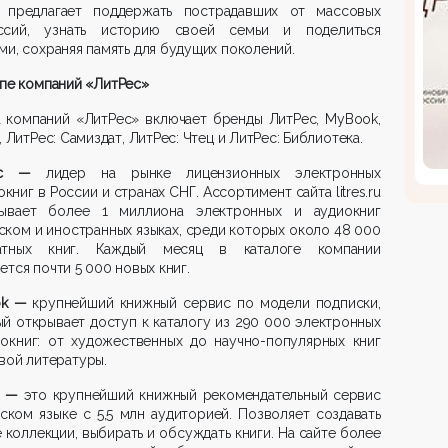
 предлагает поддержать пострадавших от массовых
ссий, узнать историю своей семьи и поделиться
ми, сохраняя память для будущих поколений.
пе компаний «ЛитРес»
а компаний «ЛитРес» включает бренды ЛитРес, MyBook,
b, ЛитРес: Самиздат, ЛитРес: Чтец и ЛитРес: Библиотека.
Рес —
лидер на рынке лицензионных электронных
окниг в России и странах СНГ. Ассортимент сайта litres.ru
тывает более 1 миллиона электронных и аудиокниг
ском и иностранных языках, среди которых около 48 000
атных книг. Каждый месяц в каталоге компании
ется почти 5 000 новых книг.
ok —
крупнейший книжный сервис по модели подписки,
й открывает доступ к каталогу из 290 000 электронных
иокниг: от художественных до научно-популярных книг
вой литературы.
ib —
это крупнейший книжный рекомендательный сервис
ском языке с 5,5 млн аудиторией. Позволяет создавать
 коллекции, выбирать и обсуждать книги. На сайте более