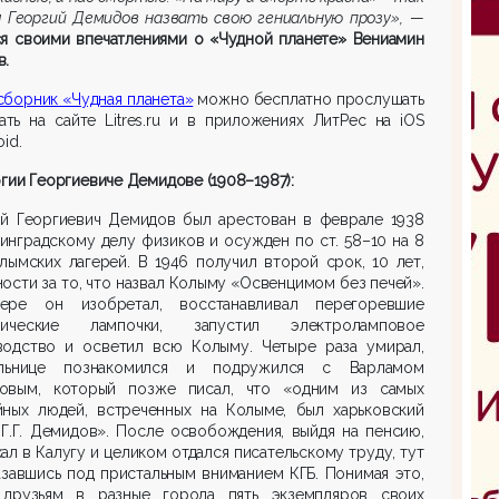
 Георгий Демидов назвать свою гениальную прозу»,
—
ся своими впечатлениями о «Чудной планете» Вениамин
в
.
борник «Чудная планета»
можно бесплатно прослушать
ать на сайте Litres.ru и в приложениях ЛитРес на iOS
id.
гии Георгиевиче Демидове (1908–1987):
ий Георгиевич Демидов был
арестован в феврале 1938
инградскому делу физиков и осужден по ст. 58–10 на 8
лымских лагерей. В 1946 получил второй срок, 10 лет,
ности за то, что назвал Колыму «Освенцимом без печей».
ере он изобретал, восстанавливал перегоревшие
рические лампочки, запустил электроламповое
водство и осветил всю Колыму. Четыре раза умирал,
ьнице познакомился и подружился с Варламом
овым, который позже писал, что «одним из самых
йных людей, встреченных на Колыме, был харьковский
Г.Г. Демидов». После освобождения, выйдя на пенсию,
ал в Калугу и целиком отдался писательскому труду, тут
завшись под пристальным вниманием КГБ. Понимая это,
 друзьям в разные города пять экземпляров своих