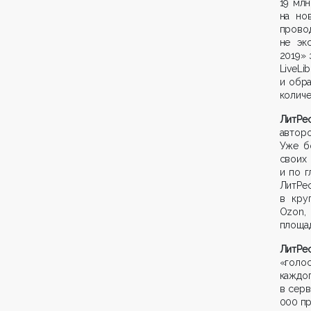
19 млн
на но
прово
не эк
2019» 
LiveL
и обра
количе
ЛитРе
автор
Уже б
своих
и по г
ЛитРес
в кру
Ozon, 
площад
ЛитРе
«голос
каждо
в серв
000 пр