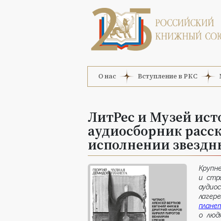
О нас
Вступление в РКС
ЛитРес и Музей ис
аудиосборник расск
исполнении звездн
Крупн
и стр
аудиос
лагер
плане
о люд