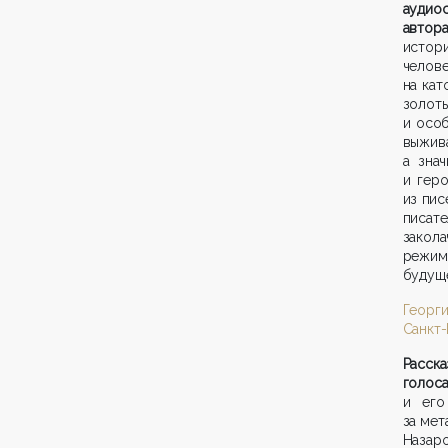
аудиос
автор
истор
челов
на кат
золо
и осо
выжива
а зна
и гер
из пис
писат
закол
режима
будущ
Георги
Санкт-
Расск
голос
и его
за мет
Назар