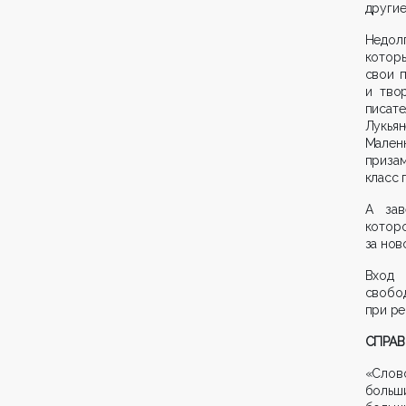
другие
Недол
котор
свои п
и тво
писат
Лукья
Маленк
приза
класс 
А зав
котор
за нов
Вход 
свобо
при ре
СПРАВ
«Слов
больш