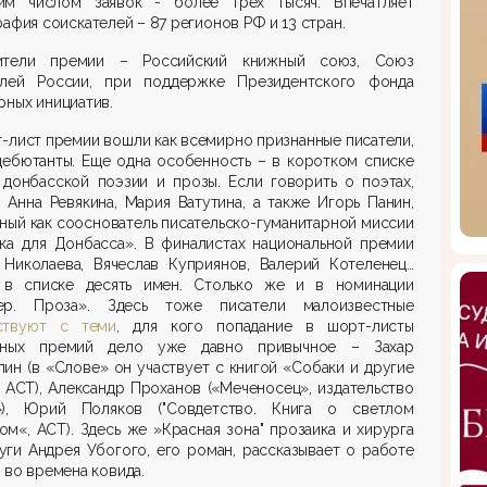
им числом заявок - более трех тысяч. Впечатляет
рафия соискателей – 87 регионов РФ и 13 стран.
ители премии – Российский книжный союз, Союз
елей России, при поддержке Президентского фонда
рных инициатив.
-лист премии вошли как всемирно признанные писатели,
дебютанты. Е
ще одна особенность
–
в коротком списке
 донбасской поэзии и прозы. Если говорить о поэтах,
 Анна Ревякина, Мария Ватутина, а также Игорь Панин,
ный как сооснователь писательско-гуманитарной миссии
нка для Донбасса». В финалистах национальной премии
 Николаева, Вячеслав Куприянов, Валерий
Котеленец
…
 в списке десять имен. Столько же и в номинации
ер. Проза». Здесь тоже писатели малоизвестные
ствуют с теми
, для кого попадание в шорт-листы
чных премий дело уже давно привычное
–
Захар
ин (в «Слове» он участвует с книгой «Собаки и другие
 АСТ), Александр Проханов («Меченосец», издательство
»), Юрий Поляков ("
Совдетство
. Книга о светлом
м«, АСТ). Здесь же »Красная зона" прозаика и хирурга
уги Андрея Убогого, его роман, рассказывает о работе
 во времена ковида.