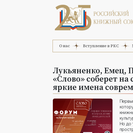
О нас
Вступление в РКС
Лукьяненко, Емец, 
«Слово» соберет на
яркие имена совре
Первы
котор
книжн
культ
Но до 
прост