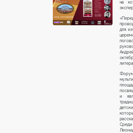
на ко
экспер
«Пере
прово
для из
церем
погов
руков
Андрей
октяб
литера
Фору
мульт
площа
посв
и явл
тради
детск
котор
расска
Среди
Леонид