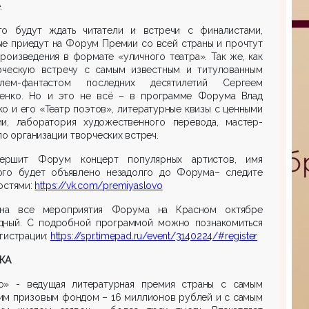
.
го будут ждать читатели и встречи с финалистами,
ые приедут на Форум Премии со всей страны и прочтут
роизведения в формате «уличного театра». Так же, как
рческую встречу с самым известным и титулованным
елем-фантастом последних десятилетий Сергеем
ненко. Но и это не всё – в программе Форума Влад
о и его «Театр поэтов», литературные квизы с ценными
ми, лаборатория художественного перевода, мастер-
по организации творческих встреч.
ершит Форум концерт популярных артистов, имя
ого будет объявлено незадолго до Форума– следите
остями:
https://vk.com/premiyaslovo
на все мероприятия Форума на Красном октябре
дный. С подробной программой можно познакомиться
гистрации:
https://spr.timepad.ru/event/3140224/#register
КА
о» - ведущая литературная премия страны с самым
им призовым фондом – 16 миллионов рублей и с самым