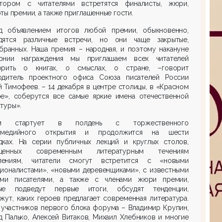
тором с читателями встретятся финалисты, жюри,
ты премии, а также приглашенные гости.
д объявлением итогов любой премии, обыкновенно,
дятся различные встречи, но они чаще закрытые,
бранных. Наша премия – народная, и поэтому накануне
онии награждения мы приглашаем всех читателей
орить о книгах, о смыслах, о стране, –говорит
одитель проектного офиса Союза писателей России
 Тимофеев. – 14 декабря в центре столицы, в «Красном
ре», соберутся все самые яркие имена отечественной
туры».
м стартует в полдень с торжественного
имедийного открытия и продолжится на шести
дках. На серии публичных лекций и круглых столов,
ященных современным литературным течениям
ениям, читатели смогут встретится с «новыми
ционалистами», «новыми деревенщиками», с известными
ими писателями, а также с членами жюри премии,
ые подведут первые итоги, обсудят тенденции,
жут, каких героев предлагает современная литература.
 участников первого блока форума – Владимир Крупин,
 Палько, Алексей Витаков, Михаил Хлебников и многие