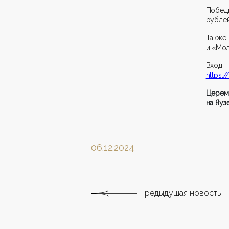
Побед
рублей
Также
и «Мол
Вход
https:/
Церем
на Яуз
06.12.2024
Предыдущая новость