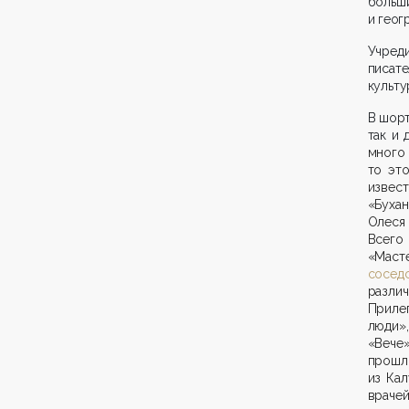
больш
и геог
Учред
писат
культу
В шорт
так и 
много
то это
извест
«Буха
Олеся
Всего
«Маст
сосед
разли
Прилеп
люди»,
«Вече
прошло
из Кал
врачей