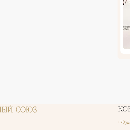
КО
+7(9