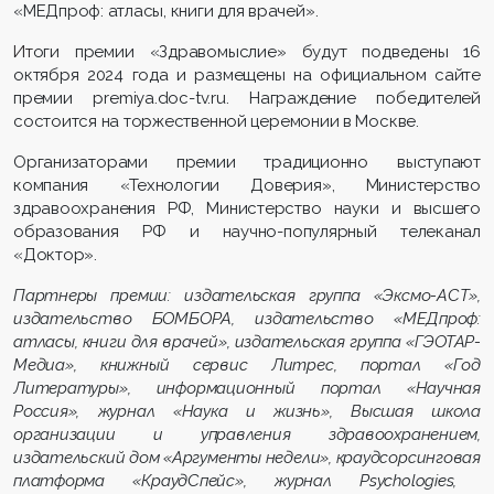
«МЕДпроф: атласы, книги для врачей».
Ит
оги премии «Здравомыслие» будут подведены 16
октября 2024 года и размещены на официальном сайте
премии premiya.doc-tv.ru. Награждение победителей
состоится на торжественной церемонии в Москве.
Организаторами премии традиционно выступают
компания «Технологии Доверия», Министерство
здравоохранения РФ, Министерство науки и высшего
образования РФ и научно-популярный телеканал
«Доктор».
Партнеры премии: издательская группа «
Эксмо
-АСТ»,
издательство БОМБОРА, издательство
«
МЕДпроф
:
атласы, книги для врачей»
, издательская группа «ГЭОТАР-
Медиа», книжный сервис
Литрес
, портал «Год
Литературы», информационный портал «Научная
Россия», журнал «Наука и жизнь», Высшая школа
организации и управления здравоохранением,
издательский дом «Аргументы недели»,
краудсорсинго
вая
платформа «
КраудСпейс
», журнал
Psychologies
,