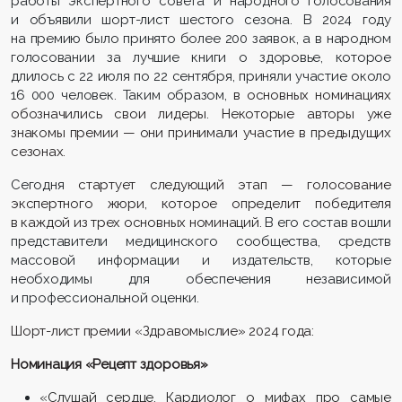
работы экспертного совета и народного голосования
и объявили шорт-лист шестого сезона. В 2024 году
на премию было принято более 200 заявок, а в народном
голосовании за лучшие книги о здоровье, которое
длилось с 22 июля по 22 сентября, приняли участие около
16 000 человек. Таким образом,
в основных номинациях
обозначились свои лидеры. Некоторые авторы уже
знакомы премии — они принимали участие в предыдущих
сезонах.
Сегодня
стартует следующий этап — голосование
экспертного
жюри, которое определит победителя
в
каждои
̆ из трех основных номинаций.
В его состав вошли
представители медицинского сообщества, средств
массовой информации и издательств, которые
необходимы для обеспечения независимой
и профессиональной оценки.
Шорт
-лист премии «Здравомыслие» 2024 года:
Номинация «Рецепт здоровья»
«Слушай сердце. Кардиолог о мифах про самые