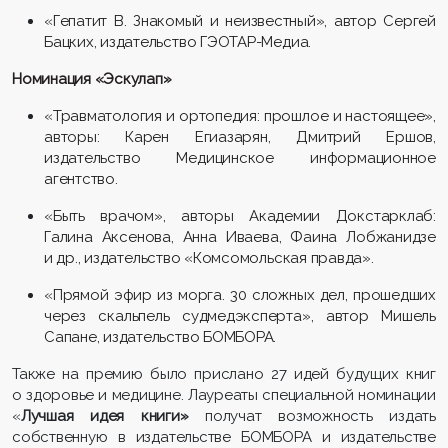
«Гепати
т В. Знакомый и неизвестный», автор Сергей
Бацких
, издательство ГЭОТАР-Медиа.
Номинация «Эскулап»
«Травматология и ортопедия: прошлое и настоящее»,
авторы: Карен
Егиазарян
, Дмитрий Ершов,
издательство Медицинское информационное
агентство.
«Быть врачом», авторы Академии
Докстарклаб
:
Галина Аксенова, Анна
Иваева
, Фаина
Лобжанидзе
и др., издательство «Комсомольская правда».
«Прямой эфир из морга. 30 сложных дел, прошедших
через скальпель судмедэксперта», автор Мишель
Сапане
, издательство БОМБО
РА.
Также на премию было прислано 27 идей будущих книг
о здоровье и медицине. Лауреаты специальной номинации
«
Лучшая идея книги»
получат возможность издать
собственную в издательстве БОМБОРА и издательстве