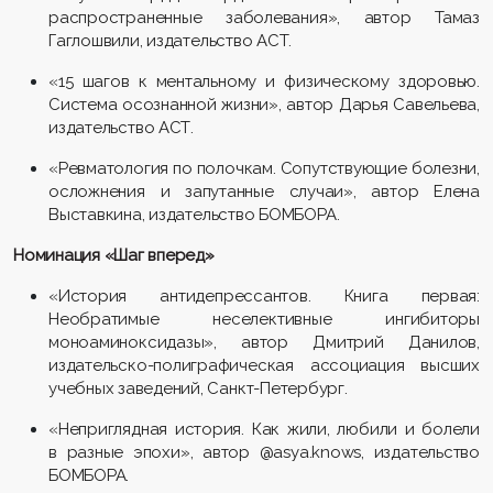
распространенные заболевания», автор
Тамаз
Гаглошвили
, издательство АСТ.
«15 шагов к ментальному и физическому здоровью.
Система осознанной жизни
», автор Дарья Савельева,
издательство АСТ.
«Ревматология по полочкам. Сопутствующие болезни,
осложнения и запутанные случаи», автор Елена
Выставкина
, издательство БОМБОРА.
Номинация «Шаг вперед»
«История антидепрессантов. Книга первая:
Необратимые неселек
тивные ингибиторы
моноаминоксидазы
», автор Дмитрий
Данилов,
издательско-полиграфическая ассоциация высших
учебных заведений, Санкт-Петербург.
«Неприглядная история. Как жили, любили и болели
в разные эпохи», автор @
asya.knows
, издательство
БОМБОРА.