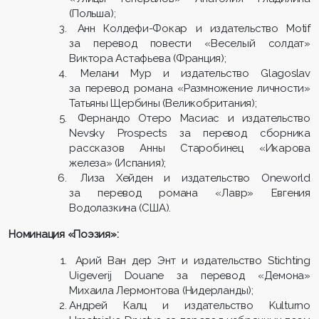
(Польша);
Анн Колдефи-Фокар и издательство Motif
за перевод повести «Веселый солдат»
Виктора Астафьева (Франция);
Мелани Мур и издательство Glagoslav
за перевод романа «Размножение личности»
Татьяны Щербины (Великобритания);
Фернандо Отеро Масиас и издательство
Nevsky Prospects за перевод сборника
рассказов Анны Старобинец «Икарова
железа» (Испания);
Лиза Хейден и издательство Oneworld
за перевод романа «Лавр» Евгения
Водолазкина (США).
Номинация «Поэзия»:
Арий Ван дер Энт и издательство Stichting
Uigeverij Douane за перевод «Демона»
Михаила Лермонтова (Нидерланды);
Андрей Калц и издательство Kulturno