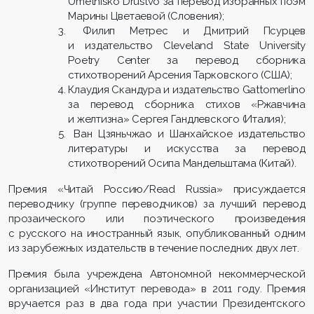
Umetnisko Drustvo за перевод избранных поэм
Марины Цветаевой (Словения);
Филип Метрес и Дмитрий Псурцев
и издательство Cleveland State University
Poetry Center за перевод сборника
стихотворений Арсения Тарковского (США);
Клаудия Скандура и издательство Gattomerlino
за перевод сборника стихов «Ржавчина
и желтизна» Сергея Гандлевского (Италия);
Ван Цзяньчжао и Шанхайское издательство
литературы и искусства за перевод
стихотворений Осипа Мандельштама (Китай).
Премия «Читай Россию/Read Russia» присуждается
переводчику (группе переводчиков) за лучший перевод
прозаического или поэтического произведения
с русского на иностранный язык, опубликованный одним
из зарубежных издательств в течение последних двух лет.
Премия была учреждена Автономной некоммерческой
организацией «Институт перевода» в 2011 году. Премия
вручается раз в два года при участии Президентского