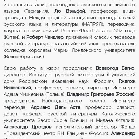
и составитель книг, переводчик с русского и английского
языков (Германия),
Лю Вэньфэй
, профессор, вице-
президент Международной ассоциации преподавателей
русского языка и литературы (МАПРЯЛ), переводчик,
лауреат премии «Читай Россию/Read Russia» 2014 года
(Китай), и
Роберт Чандлер,
признанный классик перевода
русской литературы на английский язык, преподаватель
колледжа
королевы Марии Лондонского университета
(Великобритания).
Свою работу в жюри продолжили:
Всеволод Багно
,
директор Института русской литературы (Пушкинский
дом) Российской академии наук (Россия),
Гжегож
Вишневский
, профессор, славист, директор Института
Адама Мицкевича (Польша),
Владимир Григорьев (Россия)
,
председатель Наблюдательного совета Института
перевода,
Адриано Дель Аста
, профессор, славист,
доцент кафедры русской литературы Католического
университета Sacro Cuore Брешии и Милана (Италия),
Александр Дроздов
, исполнительный директор Фонда
«Президентский центр Б.Н. Ельцина» (Россия),
Александр