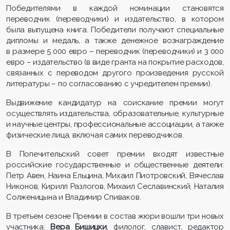
Победителями в каждой номинации становятся
переводчик (переводчики) и издательство, в котором
была выпущена книга. Победители получают специальные
дипломы и медаль, а также денежное вознаграждение
в размере 5 000 евро – переводчик (переводчики) и 3 000
евро – издательство (в виде гранта на покрытие расходов,
связанных с переводом другого произведения русской
литературы – по согласованию с учредителем премии).
Выдвижение кандидатур на соискание премии могут
осуществлять издательства, образовательные, культурные
и научные центры, профессиональные ассоциации, а также
физические лица, включая самих переводчиков.
В Попечительский совет премии входят известные
российские государственные и общественные деятели:
Петр Авен, Наина Ельцина, Михаил Пиотровский, Вячеслав
Никонов, Кирилл Разлогов, Михаил Сеславинский, Наталия
Солженицына и Владимир Спиваков.
В третьем сезоне Премии в состав жюри вошли три новых
участника:
Вера Бишицки
, филолог, славист, редактор