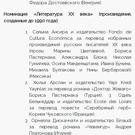
Федора Достоевского (Венгрия).
Номинация «Литература ХХ века» (произведения,
созданные до 1990 года):
Сельма Ансира и издательство Fondo de
Cultura Económica за перевод избранных
произведений русских писателей XX века
(прозы Марины Цветаевой, Бориса
Пастернака; Александра Блока, Николая
Гумилева, Осипа Мандельштама, Ивана Бунина,
Михаила Булгакова и Нины Берберовой)
(Мексика);
Хюлья Арслан и издательство Yapi Kredi
Yayinlari за перевод романа «Доктор Живаго»
Бориса Пастернака (Турция); 3. Одиль
Белькеддар и издательство Ecole des Loisirs
за перевод повести «Серебряный герб»
Корнея Чуковского (Франция);
Орнелла Дискаччати и издательство Einaudi
за перевод романа «Чевенгур» Андрея
Платонова (Италия);