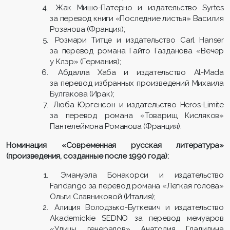
Жак Мишо-Патерно и издательство Syrtes
за перевод книги «Последние листья» Василия
Розанова (Франция);
Розмари Титце и издательство Carl Hanser
за перевод романа Гайто Газданова «Вечер
у Клэр» (Германия);
Абдалла Хаба и издательство Al-Mada
за перевод избранных произведений Михаила
Булгакова (Ирак);
Люба Юргенсон и издательство Heros-Limite
за перевод романа «Товарищ Кисляков»
Пантелеймона Романова (Франция).
Номинация «Современная русская литература»
(произведения, созданные после 1990 года):
Эмануэла Бонакорси и издательство
Fandango за перевод романа «Легкая голова»
Ольги Славниковой (Италия);
Алиция Володзько-Буткевич и издательство
Akademickie SEDNO за перевод мемуаров
«Улицы генералов» Анатолия Гладилина