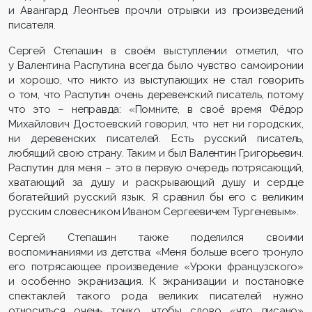
и Авангард Леонтьев прочли отрывки из произведений
писателя.
Сергей Степашин в своём выступлении отметил, что
у Валентина Распутина всегда было чувство самоиронии
и хорошо, что никто из выступающих не стал говорить
о том, что Распутин очень деревенский писатель, потому
что это – неправда: «Помните, в своё время Фёдор
Михайлович Достоевский говорил, что нет ни городских,
ни деревенских писателей. Есть русский писатель,
любящий свою страну. Таким и был Валентин Григорьевич.
Распутин для меня – это в первую очередь потрясающий,
хватающий за душу и раскрывающий душу и сердце
богатейший русский язык. Я сравнил бы его с великим
русским словесником Иваном Сергеевичем Тургеневым».
Сергей Степашин также поделился своими
воспоминаниями из детства: «Меня больше всего тронуло
его потрясающее произведение «Уроки французского»
и особенно экранизация. К экранизации и постановке
спектаклей такого рода великих писателей нужно
относиться очень тонко, чтобы слово «что писано»