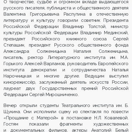
О творчестве, судьбе и огромном вкладе выдающегося
русского писателя, публициста и общественного деятеля
Валентина Григорьевича Распутина в отечественную
литературу и культуру говорили советник Президента
Российской Федерации Владимир Толстой, министр
культуры
Российской Федерации Владимир Мединский,
президент Российского книжного союза Сергей
Степашин, президент Русского общественного фонда
Александра Солженицына Наталия Солженицына,
писатель, ректор Литературного института им. М.А.
Горького Алексей Варламов, руководитель Европейского
института демократии и сотрудничества Наталья
Нарочницкая и многие другие. Ведущим выступил
кинорежиссёр, заслуженный деятель искусств России,
лауреат двух Государственных премий Российской
Федерации Сергей Мирошниченко.
Вечер открыли студенты Театрального института им. Б.
Щукина. Они исполнили сцену из спектакля по повести
«Прощание с Матерой» в постановке Н.Л. Ковалевой.
Гостям показали фрагменты художественных
и документальных фильмов, актеры Анатолий Белый