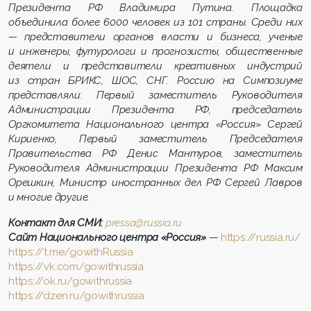
Президента РФ Владимира Путина. Площадка
объединила более 6000 человек из 101 страны. Среди них
— представители органов власти и бизнеса, ученые
и инженеры, футурологи и прогнозисты, общественные
деятели и представители креативных индустрий
из стран БРИКС, ШОС, СНГ. Россию на Симпозиуме
представляли: Первый заместитель Руководителя
Администрации Президента РФ, председатель
Оргкомитета Национального центра «Россия» Сергей
Кириенко, Первый заместитель Председателя
Правительства РФ Денис Мантуров, заместитель
Руководителя Администрации Президента РФ Максим
Орешкин, Министр иностранных дел РФ Сергей Лавров
и многие другие.
Контакт для СМИ:
pressa@russia.ru
Сайт Национального центра «Россия»
—
https://russia.ru/
https://t.me/gowithRussia
https://vk.com/gowithrussia
https://ok.ru/gowithrussia
https://dzen.ru/gowithrussia