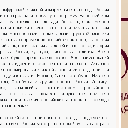
анкфуртской книжной ярмарке нынешнего года Россия
ционно представит солидную программу. На российском
нальном стенде на площади более 150 кв. метров
стятся новинки отечественного книгоиздания во всем
вом многообразии: новые издания русской классики
изведения современных российских авторов, филология
кий язык, произведения для детей и юношества, история
графия России, культура, философия, политика. Всего
енде будет представлено около 800 наименований
лее пятидесяти отечественных издательств. Активное
ие в формировании книжной экспозиции стенда приняли
 году издатели из Москвы, Санкт-Петербурга, Нижнего
рода, Оренбурга и других городов России. Институт
вода, являющийся организатором российского
нального стенда, покажет выпущенные при его
ржке произведения российских авторов в переводе
странные языки.
н российского национального стенда подчеркивает
авление о России как стране высокой культуры, стране