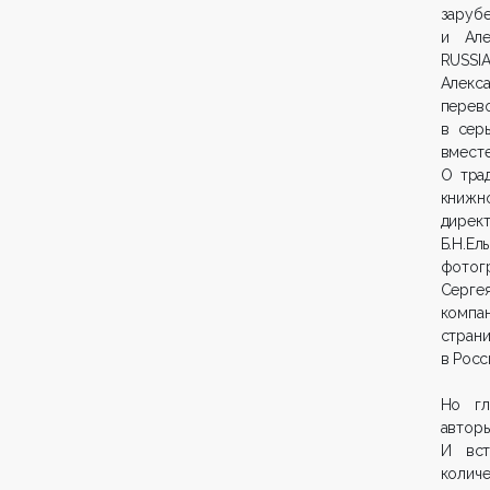
заруб
и Але
RUSSI
Алекс
перев
в сер
вместе
О тра
книжн
дирек
Б.Н.Е
фотог
Серге
компа
страни
в Росс
Но гл
автор
И вст
колич