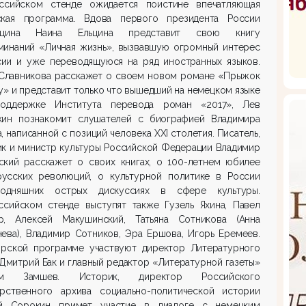
ссийском стенде ожидается поистине впечатляющая
ская программа. Вдова первого президента России
льцина Наина Ельцина представит свою книгу
минаний «Личная жизнь», вызвавшую огромный интерес
сии и уже переводящуюся на ряд иностранных языков.
 Славникова расскажет о своем новом романе «Прыжок
у» и представит только что вышедший на немецком языке
оддержке Института перевода роман «2017», Лев
кин познакомит слушателей с биографией Владимира
, написанной с позиций человека
XXI
столетия. Писатель,
ик и министр культуры Российской Федерации Владимир
ский расскажет о своих книгах, о 100-летнем юбилее
русских революций, о культурной политике в России
одняшних острых дискуссиях в сфере культуры.
ссийском стенде выступят также Гузель Яхина, Павел
р, Алексей Макушинский, Татьяна Сотникова (Анна
ева), Владимир Сотников, Эра Ершова, Игорь Еремеев.
орской программе участвуют директор Литературного
Дмитрий Бак и главный редактор «Литературной газеты»
им Замшев. Историк, директор Российского
арственного архива социально-политической истории
й Сорокин примет участие в диалоге с немецким