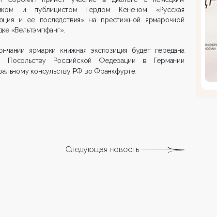
иком и публицистом Гердом Кененом «Русская
юция и ее последствия» на престижной ярмарочной
ке «Вельтэмпфанг».
ончании ярмарки книжная экспозиция будет передана
 Посольству Российской Федерации в Германии
ральному консульству РФ во Франкфурте.
Следующая новость