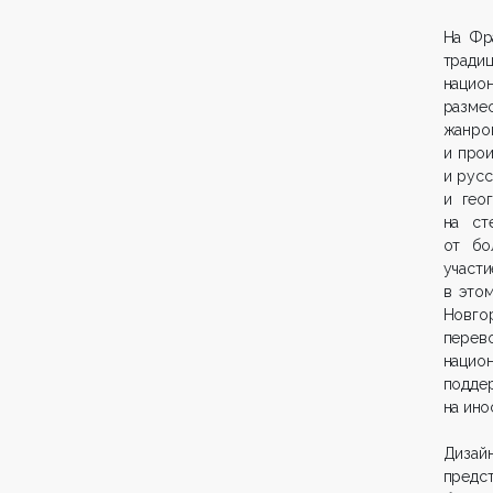
На Фр
тради
нацио
разме
жанро
и про
и русс
и гео
на ст
от бо
участ
в этом
Новго
пере
нацио
подде
на ино
Дизай
предст