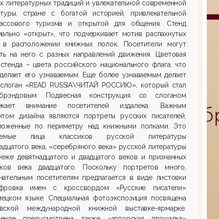
х литературных традиций и увлекательной современной
атуры, стране с богатой историей, привлекательной
ассового туризма и открытой для общения. Стенд
мально «открыт», что подчеркивает мотив распахнутых
 в расположении книжных полок. Посетители могут
ить на него с разных направлений движения. Цветовая
стенда – цвета российского национального флага, что
 делает его узнаваемым. Еще более узнаваемым делает
слоган «
READ
RUSSIA
\ЧИТАЙ РОССИЮ», который стал
рэндовым. Подвесная конструкция со слоганом
екает внимание посетителей издалека. Важным
нтом дизайна являются портреты русских писателей,
ложенные по периметру над книжными полками. Это
ваемые лица классиков русской литературы
адцатого века, «серебряного века» русской литературы
беже девятнадцатого и двадцатого веков и признанных
иков века двадцатого. Поскольку портретов много,
нательным посетителям предлагается в виде листовки
фровка имен с кроссвордом «Русские писатели»
мецком языке. Специальная фотоэкспозиция посвящена
вской международной книжной выставке-ярмарке.
енде предусмотрена также «авторская площадка»