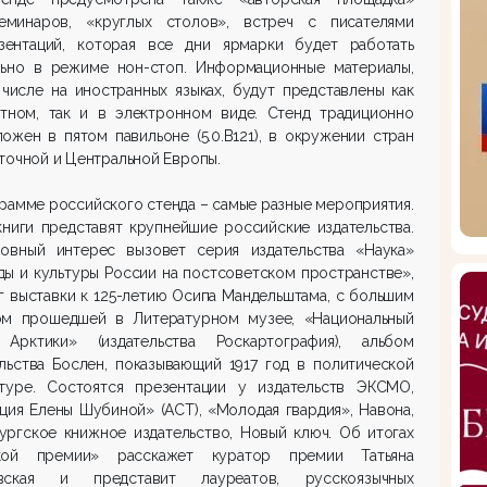
еминаров, «круглых столов», встреч с писателями
зентаций, которая все дни ярмарки будет работать
льно в режиме нон-стоп. Информационные материалы,
числе на иностранных языках, будут представлены как
атном, так и в электронном виде. Стенд традиционно
ожен в пятом павильоне (5.0.В121), в окружении стран
точной и Центральной Европы.
рамме российского стенда – самые разные мероприятия.
ниги представят крупнейшие российские издательства.
ловный интерес вызовет серия издательства «Наука»
ы и культуры России на постсоветском пространстве»,
г выставки к 125-летию Осипа Мандельштама, с большим
ом прошедшей в Литературном музее, «Национальный
 Арктики» (издательства Роскартография), альбом
льства Бослен, показывающий 1917 год в политической
атуре. Состоятся презентации у издательств ЭКСМО,
ция Елены Шубиной» (АСТ), «Молодая гвардия», Навона,
ургское книжное издательство, Новый ключ. Об итогах
кой премии» расскажет куратор премии Татьяна
вская и представит лауреатов, русскоязычных