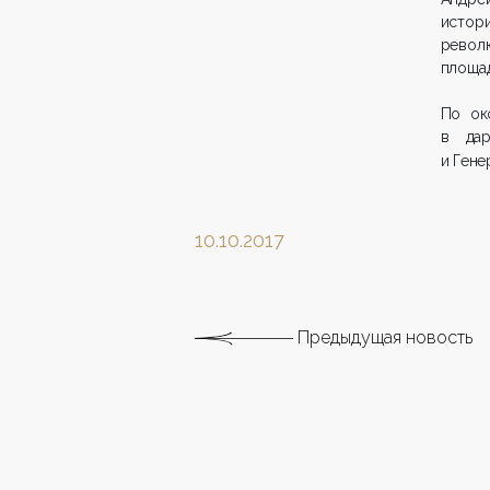
истор
револ
площад
По ок
в дар
и Гене
10.10.2017
Предыдущая новость