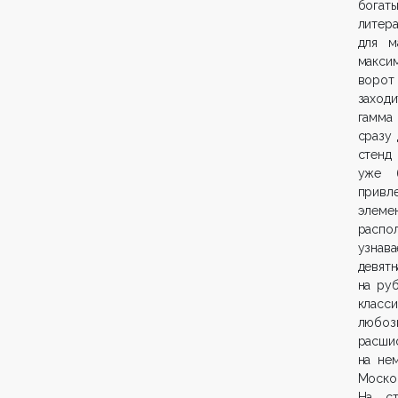
богаты
литер
для м
макси
ворот
заход
гамма 
сразу
стенд 
уже б
привл
элеме
распо
узна
девятн
на ру
класс
любоз
расши
на не
Моско
На ст