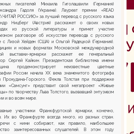
ежных писателей Михаила Гиголашвили (Германия)
ксандра Гадоля (Украина). Лауреат премии «
READ
A
\ЧИТАЙ РОССИЮ» за лучший перевод с русского языка
андр Ницберг (Австрия) расскажет о своих новых
одах из русской литературы и примет участие
ьезном разговоре об искусстве перевода с русского
 с Лизой Хейден (США) и Ольгой Радецкой (Германия).
дициях и новых форматах Московской международной
ой выставки-ярмарки расскажет ее генеральный
тор Сергей Кайкин. Президентская библиотека имени
льцина продемонстрирует неизвестные цветные
рафии России начала ХХ века знаменитого фотографа
я Прокудина-Горского. Фекла Толстая при поддержке
нии «Самсунг» представит свой мегапроект «Живые
цы» по творчеству Льва Толстого, вызвавший энтузиазм
ии и во всем мире.
авные участники Франкфуртской ярмарки, конечно,
ы. Их во Франкфурте всегда много, из разных стран.
речи с ними собирают, как правило, наибольшее
ество заинтересованных слушателей. В этом году