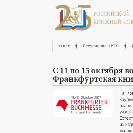
О нас
Вступление в РКС
С 11 по 15 октября 
Франкфуртская кни
На яр
крупны
прави
участ
Естест
из изд
«свою»