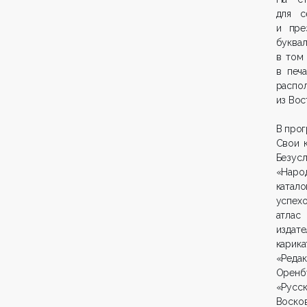
для с
и пре
буква
в том 
в печ
распол
из Вос
В прог
Свои к
Безус
«Народ
катало
успех
атлас
издате
карик
«Редак
Оренб
«Русс
Воско