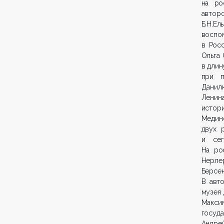
на ро
автор
Б.Н.Е
воспо
в Рос
Ольга
в длин
при п
Данил
Ленина
истор
Медин
двух 
и сег
На ро
Нерле
Берсен
В авт
музея 
Макс
госуд
Андре