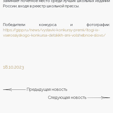
занимает почетное место среди лучших школьных изданий
России, входя в реестр школьной прессы.
Победители конкурса и фотографии:
https://gipp.ru/news/vystavki-konkursy-premii/itogi-ix-
vserossiyskogo-konkursa-detskikh-smi-volshebnoe-slovo/
18.10.2023
Предыдущая новость
Следующая новость