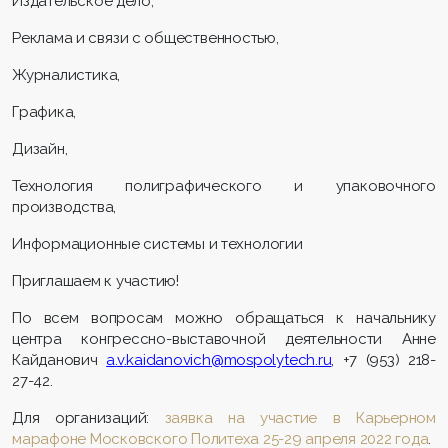
Издательское дело,
Реклама и связи с общественностью,
Журналистика,
Графика,
Дизайн,
Технология полиграфического и упаковочного
производства,
Информационные системы и технологии
Приглашаем к участию!
По всем вопросам можно обращаться к начальнику
центра конгрессно-выставочной деятельности Анне
Кайданович
a
.
v
.
kaidanovich
@
mospolytech
.
ru
, +7 (953) 218-
27-42.
Для организаций:
заявка на участие в Карьерном
марафоне Московского Политеха 25-29 апреля 2022 года
.