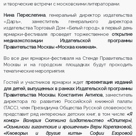
и творческие встречи с московскими литераторами.
Нина Переслегина
, генеральный директор издательства
«Даръ», заместитель генерального директора
издательства Торговый Дом «Белый город», в первый день
ярмарки-фестиваля проведет торжественное
открытие
медиаэкспозиции
Издательской программы
Правительства Москвы «Москва книжная».
Во все дни ярмарки-фестиваля на Стенде Правительства
Москвы и на городских площадках будут проходить
тематические мероприятия.
Гостей и участников ярмарки ждет
презентация
изданий
для детей, выпущенных в рамках Издательской программы
Правительства Москвы
.
Константин Антипов,
заместитель
директора по развитию Российской книжной палаты
(ТАСС), член Президиума Общества Русской словесности,
представит ряд интересных детских книг, в том числе:
«Я
комар» Валерия Сюткина (издательство «Юпитер»),
«Осьминоги гигантские и крошечные» Веры
Корепановой
,
«Клюворыл и другие киты» Софии Егоровой