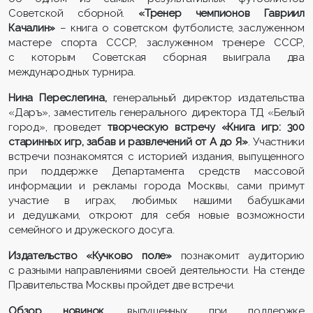
Советской сборной.
«Тренер чемпионов Гавриил
Качалин»
– книга о советском футболисте, заслуженном
мастере спорта СССР, заслуженном тренере СССР,
с которым Советская сборная выиграла два
международных турнира.
Нина Переслегина,
генеральный директор издательства
«Даръ», заместитель генерального директора ТД «Белый
город», проведет
творческую встречу
«
Книга игр: 300
старинных игр, забав и развлечений от
А
до Я
»
. Участники
встречи познакомятся с историей издания, выпущенного
при поддержке Департамента средств массовой
информации и рекламы города Москвы, сами примут
участие в играх, любимых нашими бабушками
и дедушками, откроют для себя новые возможности
семейного и дружеского досуга.
Издательство «
Кучково
поле»
познакомит аудиторию
с разными направлениями своей деятельности. На стенде
Правительства Москвы пройдет две встречи.
Обзор новинок,
выпущенных при поддержке