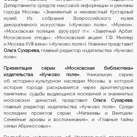
Департамента средств массовой информации и рекламы
города Москвы: «Знаменитый и неизвестный Кустарный
музей. Из собрания Всероссийского музея
декоративного искусства» («Кучково поле», «Музеон»;
«Московская полиция. 1905-1907 гг»; «Заветный Арбат.
Московские этюды»; «Московский акцент. Г.Ф. Миллер
и Москва XVIII века» («Кучково поле»). Новинки представит
Ольга Сухарева,
главный редактор издательства «Кучково
поле».
Презентация серии «Московская библиотека»
издательства «
Кучково
поле».
Уникальную серию
об историко-культурном наследии Москвы, в которой
история города раскрывается через архитектурные
памятники, судьбы выдающихся москвичей и знаменитых
московских династий, представит
Ольга Сухарева
,
главный редактор издательства «Кучково поле». Среди
последних проектов серии: «Матвеевы и Вентцели.
Семейные архивы и воспоминания», и «Главные тайны
семьи Абрикосовых».