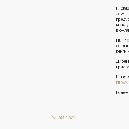
В свя
2021 
преду
между
в онла
На по
созда
книги 
Дирек
присое
В наст
https://
Более
24.08.2021