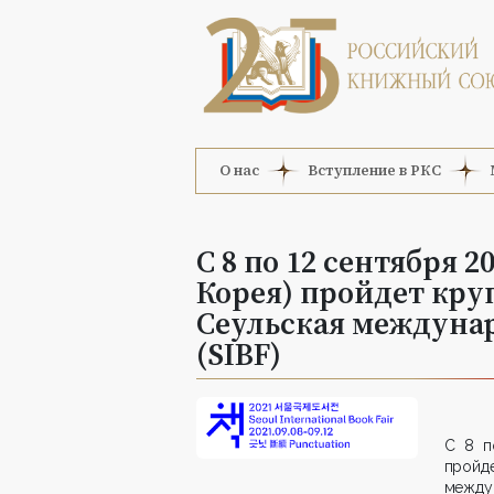
О нас
Вступление в РКС
С 8 по 12 сентября 2
Корея) пройдет кр
Сеульская междуна
(SIBF)
С 8 п
прой
междун