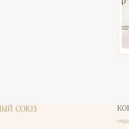
КО
+7(9