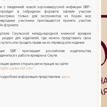
зи с пандемией новой коронавирусной инфекции SIBF-
пройдет в гибридном формате: офлайн участие
смотрено только для экспонентов из Кореи, все
народные участники приглашаются принять участие
йн формате.
ртале Сеульской международной книжной ярмарки
н раздел для издателей, где можно представить свои
и купить или продать права на их перевод или издание.
ция SIBF приглашает российские издательства
диниться к работе ярмарки в Сеуле.
оящее время открыта регистрация на сайте:
rights-center.sibf.or.kr/
 подробная информация представлена
здесь
.