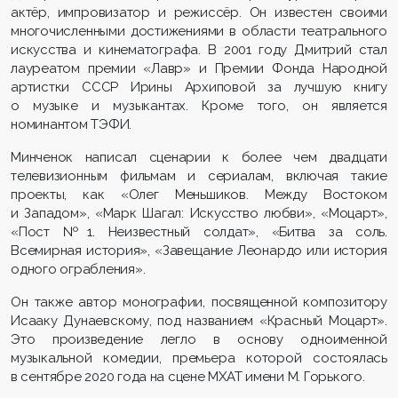
актёр, импровизатор и режиссёр. Он известен своими
многочисленными достижениями в области театрального
искусства и кинематографа. В 2001 году Дмитрий стал
лауреатом премии «Лавр» и Премии Фонда Народной
артистки СССР Ирины Архиповой за лучшую книгу
о музыке и музыкантах. Кроме того, он является
номинантом ТЭФИ.
Минченок написал сценарии к более чем двадцати
телевизионным фильмам и сериалам, включая такие
проекты, как «Олег Меньшиков. Между Востоком
и Западом», «Марк Шагал: Искусство любви», «Моцарт»,
«Пост №1. Неизвестный солдат», «Битва за соль.
Всемирная история», «Завещание Леонардо или история
одного ограбления».
Он также автор монографии, посвященной композитору
Исааку Дунаевскому, под названием «Красный Моцарт».
Это произведение легло в основу одноименной
музыкальной комедии, премьера которой состоялась
в сентябре 2020 года на сцене МХАТ имени М. Горького.