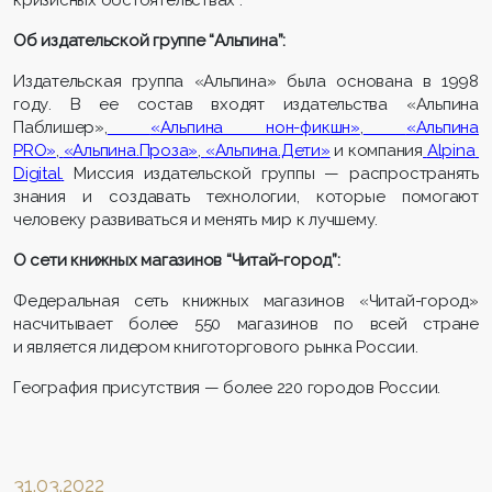
кризисных обстоятельствах”.
Об издательской группе “Альпина”:
Издательская группа «Альпина» была основана в 1998
году. В ее состав входят издательства «Альпина
Паблишер»,
«Альпина нон-фикшн»
,
«Альпина
PRO»
,
«
Альпина.Проза
»
,
«
Альпина.Дети
»
и компания
Alpina
Digital
.
Миссия издательской группы — распространять
знания и создавать технологии, которые помогают
человеку развиваться и менять мир к лучшему.
О сети
книжных магазинов
“
Читай-город
”:
Федеральная сеть книжных магазинов «Читай-город»
насчитывает более 550 магазинов по всей стране
и является лидером книготоргового рынка России.
География присутствия — более 220 городов России.
31.03.2022