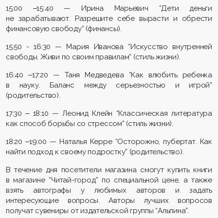
15:00 ‒15:40 — Ирина Марьевич “Дети деньги
не зарабатывают. Разрешите себе вырасти и обрести
финансовую свободу” (финансы).
15:50 - 16:30 — Мария Иванова “Искусство внутренней
свободы. Живи по своим правилам” (стиль жизни).
16:40 ‒17:20 — Таня Медведева “Как влюбить ребенка
в науку. Баланс между серьезностью и игрой”
(родительство).
17:30 ‒ 18:10 — Леонид Клейн “Классическая литература
как способ борьбы со стрессом” (стиль жизни).
18:20 ‒19:00 — Наталья Керре “Осторожно, пубертат. Как
найти подход к своему подростку” (родительство).
В течение дня посетители магазина смогут купить книги
в магазине “Читай-город” по специальной цене, а также
взять автографы у любимых авторов и задать
интересующие вопросы. Авторы лучших вопросов
получат сувениры от издательской группы “Альпина”.