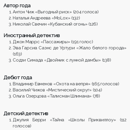
Автор года
Антон Чиж «Выгодный риск» (204 голоса)
Наталья Андреева «МоLох» (132)
Николай Свечин «Кубанский огонь» (126)
Иностранный детектив
Джон Маррс «Пассажиры» (191 голос)
Эва Гарсиа Саэнс де Уртури «Жало белого города»
(163)
Содзи Симада «Двойник с лунной дамбы» (138)
Дебют года
Владимир Евменов «Охота на вепря» (165 голосов)
Василий Чижов «Мистический округ» (104)
Ольга Озерцова «Талисман Шлимана» (78)
Детский детектив
Джулия Берри «Тайна «Школы Приквиллоу» (112
голосов)