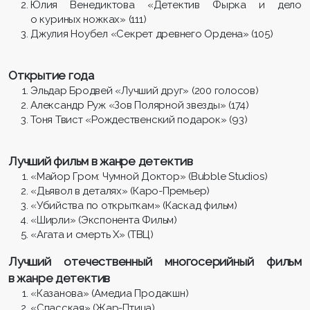
Юлия Венедиктова «Детектив Фырка и дело
о куриных ножках» (111)
Джулия Ноубел «Секрет древнего Ордена» (105)
Открытие года
Эльдар Бродвей «Лучший друг» (200 голосов)
Александр Руж «Зов Полярной звезды» (174)
Тоня Твист «Рождественский подарок» (93)
Лучший фильм в жанре детектив
«Майор Гром: Чумной Доктор» (Bubble Studios)
«Дьявол в деталях» (Каро-Премьер)
«Убийства по открыткам» (Каскад фильм)
«Ширли» (Экспонента Фильм)
«Агата и смерть Х» (ТВЦ)
Лучший отечественный многосерийный фильм
в жанре детектив
«Казанова» (Амедиа Продакшн)
«Спасская» (Жар-Птица)