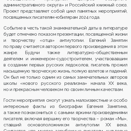
административного округа» и Российский книжный союз.
Проект представляет собой цикл памятных мероприятий,
посвященных писателям-юбилярам 2024 года.
Событие в честь такой знаменательной даты в литературе
будет отмечено показом презентации, посвященной жизни
и творчеству «отца» антиутопии. Евгений Замятин
по праву считается автором первого произведения в этом
жанре. Будучи также литературно-общественным
деятелем и инженером-судостроителем, участвовавшим
в создании первых русских ледоколов, писатель прожил
насыщенную творческую жизнь, полную взлетов и падений.
Он был не только одним из самых замечательных авторов
школы «нового русского реализма» начала ХХ века,
но и прекрасным человеком по своим личным качествам.
Гости мероприятия смогут узнать малоизвестные и особо
интересные факты из биографии Евгения Замятина,
а также познакомиться с самыми яркими произведениями
писателя, включая вершину его творчества – роман «Мы»,
ставший основоположником антиутопии XX века.
Считается, что многие зарубежные писатели, культовые