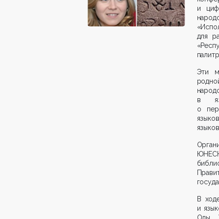
и циф
наро
«Исп
для р
«Респ
палитр
Эти м
родной
народ
в яз
о пер
языков
языков
Орган
ЮНЕСК
библи
Прав
госуда
В ход
и язык
Олы, 