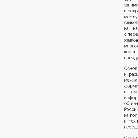
зани
и сохр
между
язык
на на
с пер
языко
много
корен
преодо
Основ
и рас
межна
форми
в том
инфор
об инн
Росс
на пол
и тех
передо
Открыт