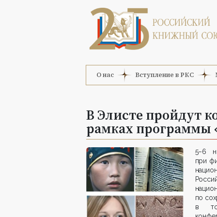
О нас
Вступление в РКС
В Элисте пройдут 
рамках программы 
5–6 н
при ф
нацио
Росси
нацио
по сох
в том
конфе