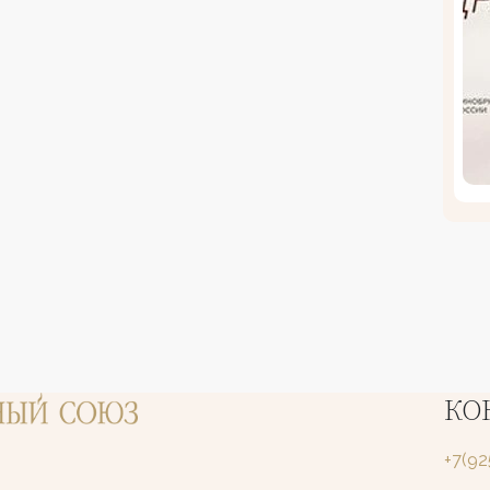
КО
+7(9