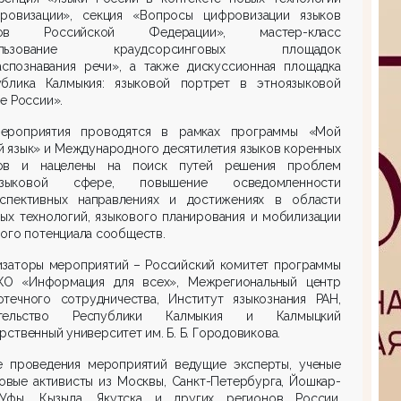
ровизации», секция «Вопросы цифровизации языков
дов Российской Федерации», мастер-класс
ользование краудсорсинговых площадок
аспознавания речи», а также дискуссионная площадка
ублика Калмыкия: языковой портрет в этноязыковой
е России».
ероприятия проводятся в рамках программы «Мой
 язык» и Международного десятилетия языков коренных
ов и нацелены на поиск путей решения проблем
ыковой сфере, повышение осведомленности
спективных направлениях и достижениях в области
ых технологий, языкового планирования и мобилизации
ого потенциала сообществ.
изаторы мероприятий – Российский комитет программы
О «Информация для всех», Межрегиональный центр
отечного сотрудничества, Институт языкознания РАН,
ительство Республики Калмыкия и Калмыцкий
рственный университет им. Б. Б. Городовикова.
е проведения мероприятий ведущие эксперты, ученые
овые активисты из Москвы, Санкт-Петербурга, Йошкар-
Уфы, Кызыла, Якутска и других регионов России,