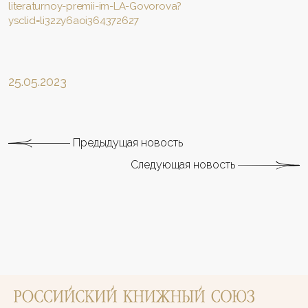
literaturnoy-premii-im-LA-Govorova?
ysclid=li32zy6aoi364372627
25.05.2023
Предыдущая новость
Следующая новость