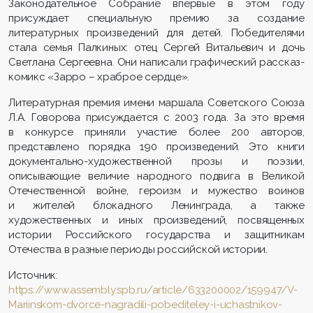
Законодательное Собрание впервые в этом году
присуждает специальную премию за создание
литературных произведений для детей. Победителями
стала семья Палкиных: отец Сергей Витальевич и дочь
Светлана Сергеевна. Они написали графический рассказ-
комикс «Зарро – храброе сердце».
Литературная премия имени маршала Советского Союза
Л.А. Говорова присуждается с 2003 года. За это время
в конкурсе приняли участие более 200 авторов,
представлено порядка 190 произведений. Это книги
документально-художественной прозы и поэзии,
описывающие величие народного подвига в Великой
Отечественной войне, героизм и мужество воинов
и жителей блокадного Ленинграда, а также
художественных и иных произведений, посвященных
истории Российского государства и защитникам
Отечества в разные периоды российской истории.
Источник:
https://www.assembly.spb.ru/article/633200002/159947/V-
Mariinskom-dvorce-nagradili-pobediteley-i-uchastnikov-