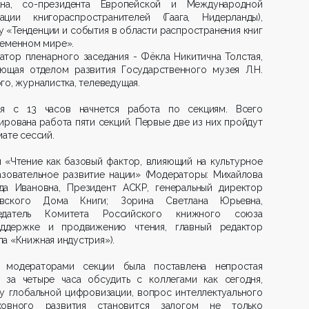
ана, со-президента Европейской и Международной
ации книгораспространителей (Гаага, Нидерланды),
у «Тенденции и события в области распространения книг
ременном мире».
тор пленарного заседания - Фёкла Никитична Толстая,
ующая отделом развития Государственного музея Л.Н.
го, журналистка, телеведущая.
ая с 13 часов начнется работа по секциям. Всего
ирована работа пяти секций. Первые две из них пройдут
ате сессий.
 «Чтение как базовый фактор, влияющий на культурное
азовательное развитие нации» (Модераторы: Михайлова
да Ивановна, Президент АСКР, генеральный директор
вского Дома Книги; Зорина Светлана Юрьевна,
едатель Комитета Российского книжного союза
ддержке и продвижению чтения, главный редактор
а «Книжная индустрия»).
 модераторами секции была поставлена непростая
а: за четыре часа обсудить с коллегами как сегодня,
у глобальной цифровизации, вопрос интеллектуального
овного развития становится залогом не только