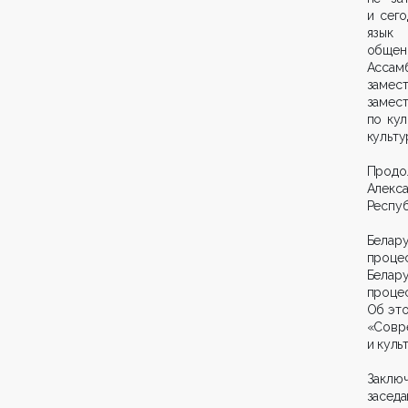
и сего
язык 
общен
Ассамб
замест
замес
по кул
культу
Продо
Алекс
Респуб
Белару
проце
Белару
проце
Об это
«Совр
и куль
Заклю
засед