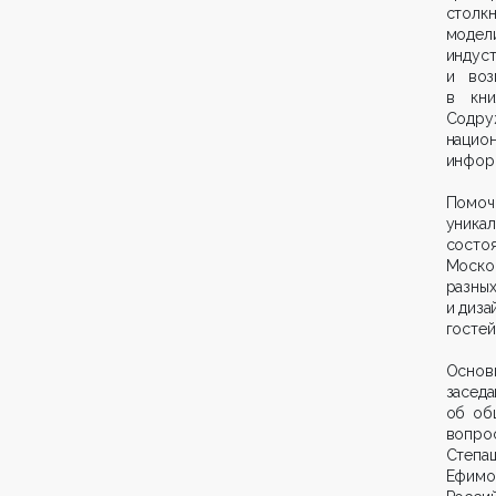
столкн
модел
индуст
и воз
в кни
Содру
наци
инфор
Помоч
уника
состо
Моско
разных
и диза
гостей
Основ
засед
об об
вопро
Степа
Ефимо