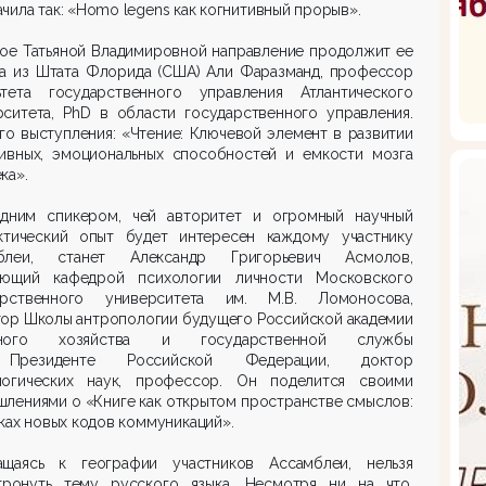
чила так: «Homo legens как когнитивный прорыв».
ное Татьяной Владимировной направление продолжит ее
га из Штата Флорида (США) Али Фаразманд, профессор
ьтета государственного управления Атлантического
рситета, PhD в области государственного управления.
го выступления: «Чтение: Ключевой элемент в развитии
тивных, эмоциональных способностей и емкости мозга
ка».
дним спикером, чей авторитет и огромный научный
ктический опыт будет интересен каждому участнику
блеи, станет Александр Григорьевич Асмолов,
ующий кафедрой психологии личности Московского
арственного университета им. М.В. Ломоносова,
тор Школы антропологии будущего Российской академии
дного хозяйства и государственной службы
Президенте Российской Федерации, доктор
логических наук, профессор. Он поделится своими
лениями о «Книге как открытом пространстве смыслов:
ках новых кодов коммуникаций».
ащаясь к географии участников Ассамблеи, нельзя
тронуть тему русского языка. Несмотря ни на что,