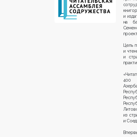
сотру
книг
и изда
на ба
Семен
проект
Цель п
и чтен
и стр
практи
«Читат
400 
Азерб
Респу
Респу
Респуб
Литов
из стр
и Соед
Впер