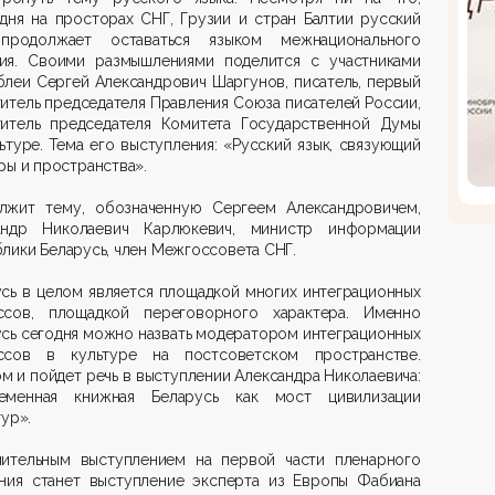
дня на просторах СНГ, Грузии и стран Балтии русский
продолжает оставаться языком межнационального
ия. Своими размышлениями поделится с участниками
леи Сергей Александрович Шаргунов, писатель, первый
итель председателя Правления Союза писателей России,
титель председателя Комитета Государственной Думы
ьтуре. Тема его выступления: «Русский язык, связующий
ры и пространства».
лжит тему, обозначенную Сергеем Александровичем,
андр Николаевич Карлюкевич, министр информации
лики Беларусь, член Межгоссовета СНГ.
сь в целом является площадкой многих интеграционных
ссов, площадкой переговорного характера. Именно
сь сегодня можно назвать модератором интеграционных
ссов в культуре на постсоветском пространстве.
м и пойдет речь в выступлении Александра Николаевича:
еменная книжная Беларусь как мост цивилизации
тур».
чительным выступлением на первой части пленарного
ания станет выступление эксперта из Европы Фабиана