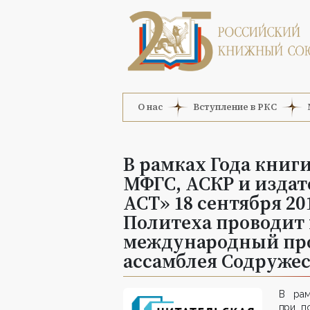
О нас
Вступление в РКС
В рамках Года книг
МФГС, АСКР и издат
АСТ» 18 сентября 20
Политеха проводит
международный про
ассамблея Содружес
В рам
при п