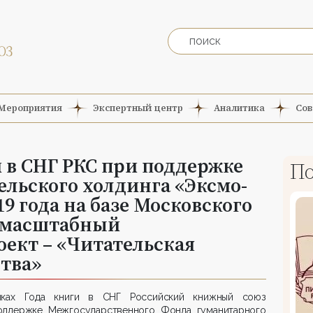
Мероприятия
Экспертный центр
Аналитика
Сов
и в СНГ РКС при поддержке
По
ельского холдинга «Эксмо-
19 года на базе Московского
 масштабный
ект – «Читательская
тва»
ках Года книги в СНГ Российский книжный союз
оддержке Межгосударственного Фонда гуманитарного