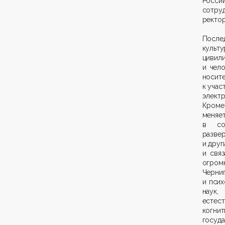
Росси
сотру
ректор
После
культу
цивил
и чело
носит
к учас
элект
Кроме
меняе
в сос
разве
и друг
и свя
огро
Черниг
и псих
наук
естест
когн
госуд