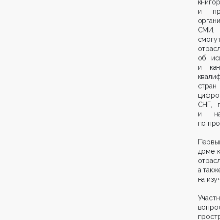
книго
и пре
органи
СМИ, 
смогу
отрас
об ис
и кан
квали
стра
цифро
СНГ, 
и на
по про
Первы
доме к
отрасл
а такж
на изу
Участ
вопро
прост