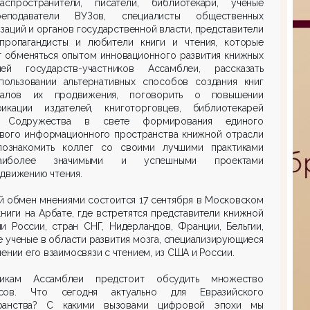
распространители, писатели, библиотекари, ученые
подаватели ВУЗов, специалисты общественных
заций и органов государственной власти, представители
пропагандисты и любители книги и чтения, которые
т обменяться опытом инновационного развития книжных
лей государств-участников Ассамблеи, рассказать
пользовании альтернативных способов создания книг
алов их продвижения, поговорить о повышении
фикации издателей, книготорговцев, библиотекарей
н Содружества в свете формирования единого
вого информационного пространства книжной отрасли
познакомить коллег со своими лучшими практиками
иболее значимыми и успешными проектами
движению чтения.
й обмен мнениями состоится 17 сентября в Московском
ниги на Арбате, где встретятся представители книжной
и России, стран СНГ, Нидерландов, Франции, Бельгии,
е ученые в области развития мозга, специализирующиеся
чении его взаимосвязи с чтением, из США и России.
никам Ассамблеи предстоит обсудить множество
сов. Что сегодня актуально для Евразийского
ранства? С какими вызовами цифровой эпохи мы