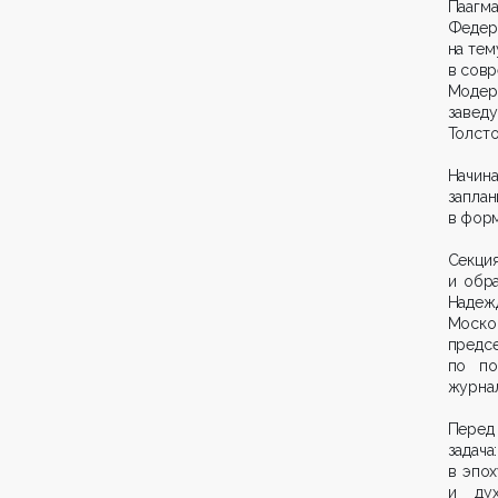
Паагм
Федер
на тем
в сов
Модера
завед
Толсто
Начин
заплан
в форм
Секция
и обр
Надеж
Моско
предс
по по
журнал
Перед
задач
в эпох
и дух