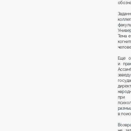
обозна
Задан
колле
факул
Униве
Тема е
когни
челове
Еще о
и пра
Ассам
завед
госуд
дирек
наро
при 
психо
размыш
в поис
Возвр
не за