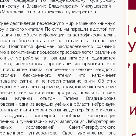
йской Федерации по международному культурному
дничеству и Владимир Владимирович Миклушевский –
 Московского политехнического университета.
днее десятилетие перевернуло мир, изменило книжную
ру и самого читателя. По сути, мы перешли в другой тип
изации, где объем информации катастрофически велик
век все более полагается не на память, а на внешние
ели. Появляется феномен распределенного сознания:
тию в когнитивных процессах присоединяются различные
ронные устройства, а границы личности сдвигаются.
 того, гипертекстовая организация информации в сети
т восприятие текста: современный человек находится
тоянии бесконечного чтения, что напоминает
ртывание свитка, а не перелистывание книги. Об этих
их данностях нашего времени, о том, как меняется чтение
занные с ним когнитивные процессы, поделится своим
мным научным опытом Татьяна Владимировна
овская - одна из ведущих учёных в области нейронауки
олингвистики и теории сознания, доктор биологических
, заведующая кафедрой проблем конвергенции
венных и гуманитарных наук, заведующая Лабораторией
итивных исследований Санкт-Петербургского
арственного университета. Свое выступление она