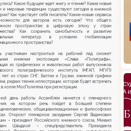
улись? Какое будущее ждет книгу и чтение? Какие новые
и и мировые тенденции существуют сегодня в книжной
рии? Как чувствует себя писатель? Какие новые сервисы
можности для авторов есть сегодня? Что общего
жном пространстве в цифровую эпоху у стран
жества? Как сохранить самобытность и развитие
ональных литератур в условиях глобализации
мационного пространства?
ь участникам настроиться на рабочий лад сможет
льная книжная экспозиция «Слава «Полиграфа»,
ящая из графических и живописных работ выпускников
вского полиграфического института (МГАП, МГУП)
 лет из стран СНГ, Балтии и Грузии, книжной графики
йна, редких техник иллюстрации, которая будет встречать
 в холле МосПолитеха при регистрации.
ной день работы Ассамблеи начнется с пленарного
ания, на котором речь пойдет в большей степени
щечеловеческих, общецивилизационных и философских
сах. Откроют пленарное заседание Сергей Вадимович
шин – президент Российского книжного союза, Михаил
вич Швыдкой – спецпредставитель Президента