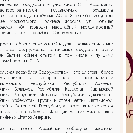
дничества государств – участников СНГ, Ассоциации
ораспространителей независимых государств
тельского холдинга «Эксмо-АСТ» 18 сентября 2019 года
зе Московского Политеха (Москва, ул. Большая
овская, 38) проводит масштабный международный
 «Читательская ассамблея Содружества».
роекта: объединение усилий в деле продвижения книги
ия стран Содружества независимых государств, Грузии
ан Балтии, обмен опытом, в том числе и лучшими
ками Европы и США.
ельская ассамблея Содружества» – это 17 стран, более
участников, из которых 100 – представители
айджанской Республики, Республики Армения,
блики Беларусь, Республики Казахстан, Кыргызской
блики, Республики Молдова, Республики Таджикистан,
лики Узбекистан, Грузии и стран Балтии: Латвийской,
ской и Эстонской Республик, а также пять экспертов
ан дальнего зарубежья – Франции, Бельгии, Нидерландов
инённых Штатов Америки.
вые на полях Ассамблеи соберутся издатели,