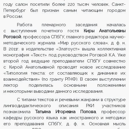
году салон посетили более 220 тысяч человек. Санкт-
Петербург был признан самым читающим городом
в России.
Работа пленарного заседания началась
с выступления почетного гостя
Киры Анатольевны
Роговой
, профессора СПбГУ, главного редактора научно-
методического журнала «Мир русского слова», д. ф. н.
В 2011г. в издательстве «Златоуст» вышла коллективная
монография «Текст» под руководством Роговой К.А. Уже
второй год ведущие преподаватели СПбГУ совместно
с Кирой Анатольевной проводят новое исследование
«Типология текста: от составляющих к динамике их
взаимодействия» (по гранту РГНФ). В своем выступлении
лектор поделилась основными положениями
и некоторыми выводами данного исследования.
С типами текстов и речевыми жанрами в структуре
лингводидактического описания РКИ участников
познакомила
Татьяна Игоревна Попова
, профессор
кафедры русского языка как иностранного и методики
его преподавания СПбГУ, д. ф. н. Основная мысль