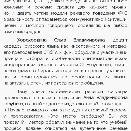
выступления: ЛДО – должен определять не только набор
языковых и речевых средств для каждого уровня,
но и давать четкие модели речевого поведения (РЖ)
в зависимости от параметров коммуникативной ситуации,
целей и мотивов говорящего, определяющие выбор
языковых средств.
Хорохордина Ольга Владимировна
, доцент
кафедры русского языка как иностранного и методики
его преподавания СПбГУ, к. ф. н., обсудила с участниками
принципы отбора и особенности лингвометодической
интерпретации текстов для уровня С1. Безусловно, тексты
необходимо отбирать исходя из интересов учащихся,
но и ориентироваться на особенности их жизни,
на актуальные темы их повседневного общения.
Тему учета особенностей речевой ситуации
продолжила в своем выступлении
Анна Владимировна
Голубева
, главный редактор издательства «Златоуст», к. ф.
н. Начав с примера о том, как студент в столовой спросил
у преподавателя «Это место свободно? Вы уже
пожрали?», лектор обратил внимание на то, что учебный
процесс должен опираться на аутентичные речевые