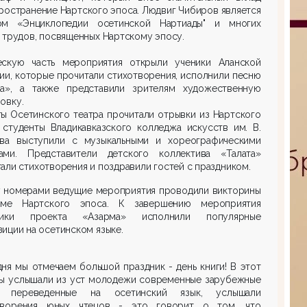
ространение Нартского эпоса. Людвиг Чибиров является
ом «Энциклопедии осетинской Нартиады" и многих
 трудов, посвященных Нартскому эпосу.
ескую часть мероприятия открыли ученики Аланской
ии, которые прочитали стихотворения, исполнили песню
на», а также представили зрителям художественную
овку.
ы Осетинского театра прочитали отрывки из Нартского
 студенты Владикавказского колледжа искусств им. В.
ева выступили с музыкальными и хореографическими
ами. Представители детского коллектива «Талата»
али стихотворения и поздравили гостей с праздником.
 номерами ведущие мероприятия проводили викторины
ме Нартского эпоса. К завершению мероприятия
ники проекта «Азарма» исполнили популярные
иции на осетинском языке.
ня мы отмечаем большой праздник - день книги! В этот
мы услышали из уст молодежи современные зарубежные
, переведенные на осетинский язык, услышали
творения юных чтецов - это говорит о том, что