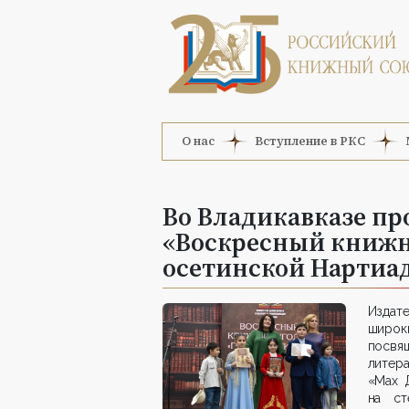
О нас
Вступление в РКС
Во Владикавказе п
«Воскресный книжн
осетинской Нартиа
Издат
широк
посвя
литер
«Мах 
на ст