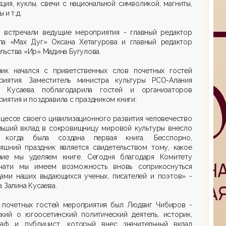
ция, куклы, свечи с национальной символикой, магниты,
 и т.д.
й встречали ведущие мероприятия - главный редактор
ла «Мах Дуг» Оксана Хетагурова и главный редактор
льства «Ир» Мадина Бугулова.
ник начался с приветственных слов почетных гостей
риятия. Заместитель министра культуры РСО-Алания
а Кусаева поблагодарила гостей и организаторов
иятия и поздравила с праздником книги:
цессе своего цивилизационного развития человечество
льший вклад в сокровищницу мировой культуры внесло
, когда была создана первая книга. Бесспорно,
няшний праздник является свидетельством тому, какое
ние мы уделяем книге. Сегодня благодаря Комитету
чати мы имеем возможность вновь соприкоснуться
дами наших выдающихся ученых, писателей и поэтов» -
а Залина Кусаева.
 почетных гостей мероприятия был Людвиг Чибиров -
ский о югоосетинский политический деятель, историк,
раф и публицист, который внес значительный вклад