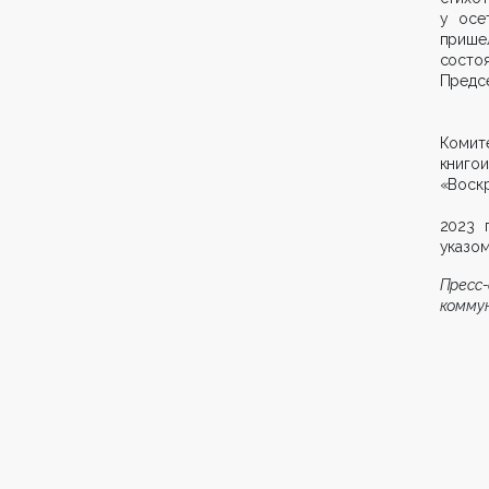
у осе
прише
состоя
Предсе
Коми
книго
«Воскр
2023 
указом
Пресс
комму