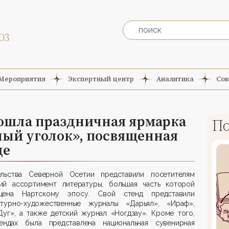
Мероприятия
Экспертный центр
Аналитика
Сов
рошла праздничная ярмарка
По
ый уголок», посвященная
де
ельства Северной Осетии представили посетителям
ий ассортимент литературы, большая часть которой
щена Нартскому эпосу. Свой стенд представили
атурно-художественные журналы «Дарьял», «Ираф»,
Дуг», а также детский журнал «Ногдзау». Кроме того,
ендах была представлена национальная сувенирная