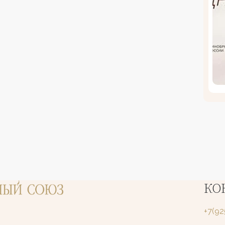
КО
+7(9