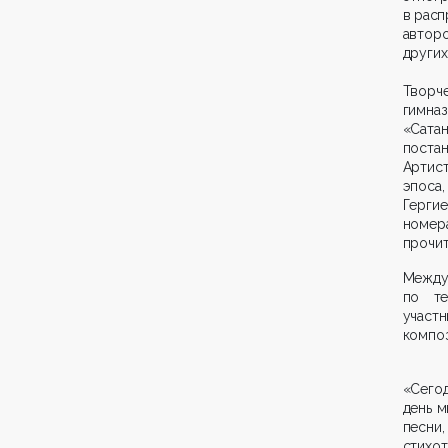
в расп
автор
других
Творч
гимназ
«Сата
постан
Артист
эпоса,
Герги
номер
прочит
Между
по те
участ
композ
«Сегод
день 
песни
стихо