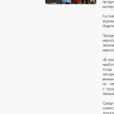
продук
шоперы
Госте
журна
Издате
Празд
мероп
Залин
меропр
«В про
наибо
тогда
сегод
внима
по пе
с тру
сказал
Среди
совет
этног