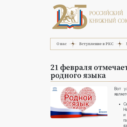
О нас
Вступление в РКС
21 февраля отмеча
родного языка
Вот у
являет
С
Н
и
г
я