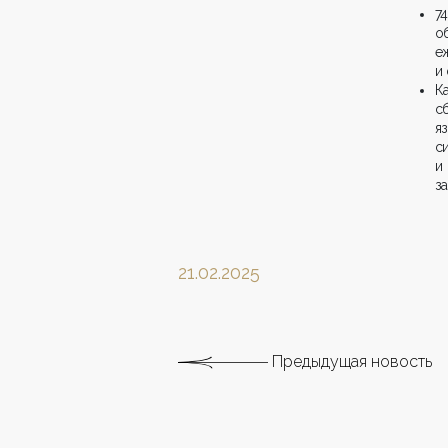
7
о
е
и
К
с
я
с
и
з
21.02.2025
Предыдущая новость