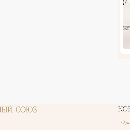
КО
+7(9