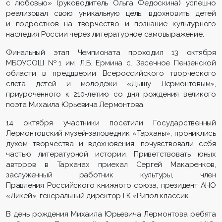
с любовью» (руководитель Ольга Федоскина) успешно
реализовал свою уникальную цель: вдохновить детей
и подростков на творчество и познание культурного
наследия России через литературное самовыражение.
Финальный этап Чемпионата проходил 13 октября
МБОУСОШ №1 им. Л.Б. Ермина с. Засечное Пензенской
области в преддверии Всероссийского творческого
слёта детей и молодёжи «Дышу Лермонтовым»,
приуроченного к 210-летию со дня рождения великого
поэта Михаила Юрьевича Лермонтова.
14 октября участники посетили Государственный
Лермонтовский музей-заповедник «Тарханы», прониклись
духом творчества и вдохновения, почувствовали себя
частью литературной истории. Приветствовать юных
авторов в Тарханах приехал Сергей Макаренков,
заслуженный работник культуры, член
Правления Российского книжного союза, президент АНО
«Ликей», генеральный директор ГК «Рипол классик.
В день рождения Михаила Юрьевича Лермонтова ребята