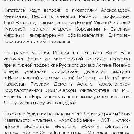
Читателей ждут встречи с писателями Александром
Мелиховым, Верой Богдановой, Рагимом Джафаровым,
Яной Вагнер, детскими авторами Еленой Ульевой и Ладой
Кутузовой, поэтами Андреем Коровиным и Евгением
Чигриным, литературными обозревателями Дмитрием
Гасиным и Натальей Ломыкиной.
Программа участия России на «Eurasian Book Fair»
включает более 40 мероприятий, которые проходят
при активной поддержке Русского дома в Астане. Помимо
стенда, участники российской делегации выступят
в Национальной академической библиотеке Республики
Казахстан, Русском Доме в Астане, Казахстанском
Государственном Юридическом Университете им. М.С.
Нарикбаева, Евразийском национальном университете им.
Л.Н. Гумилева и других площадках.
На стенде будут представлены книги более 30 российских
издательств: «Альпина», «Арт.Собрание», «АСТ», «Аякс-
пресс», «Бомбора», «Бослен», «Время», «Интеллект-
центр», «Колос-С», «Лингвистика», «Молодая гвардия»,