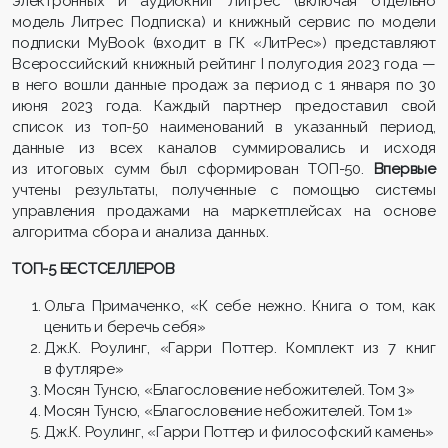
электронных и аудиокниг Литрес (включая отдельно
модель Литрес Подписка) и книжный сервис по модели
подписки MyBook (входит в ГК «ЛитРес») представляют
Всероссийский книжный рейтинг I полугодия 2023 года —
в него вошли данные продаж за период с 1 января по 30
июня 2023 года. Каждый партнер предоставил свой
список из топ-50 наименований в указанный период,
данные из всех каналов суммировались и исходя
из итоговых сумм был сформирован ТОП-50.
Впервые
учтены результаты, полученные с помощью системы
управления продажами на маркетплейсах на основе
алгоритма сбора и анализа данных.
ТОП-5 БЕСТСЕЛЛЕРОВ
Ольга Примаченко, «К себе нежно. Книга о том, как
ценить и беречь себя»
Дж.К. Роулинг, «Гарри Поттер. Комплект из 7 книг
в футляре»
Мосян Тунсю, «Благословение небожителей. Том 3»
Мосян Тунсю, «Благословение небожителей. Том 1»
Дж.К. Роулинг, «Гарри Поттер и философский камень»