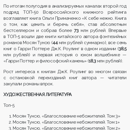
По итогам полугодия в анализируемых каналах второй год
подряд ТОП-50 Всероссийского книжного рейтинга
возглавляет книга Ольги Примаченко «К себе нежно. Книга
о том, как ценить и беречь себя», став абсолютным
бестселлером и собрав более
73
млн рублей. Впервые
в ТОП-5 вошли две книги китайского автора фэнтезийных
романов Мосян Тунсю (
44
млн рублей суммарно), все семь
книг о Гарри Поттере Дж.К. Роулинг в одном издании (
38,5
млн рублей) и первая история о юном волшебнике —
«Гарри Поттер и философский камень» (
18,3
млн рублей).
Рост интереса к книгам Дж.К. Роулинг во многом связан
с остановкой переизданий книг автора — читатели
закупали романы впрок.
ХУДОЖЕСТВЕННАЯ ЛИТЕРАТУРА
Топ-5
Мосян Тунсю, «Благословение небожителей. Том 3»
Мосян Тунсю, «Благословение небожителей. Том 1»
Мосян Тунсю, «Благословение небожителей. Том 2»