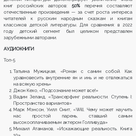
книг российских авторов:
50%
перечня составляют
отечественные произведения — за счет роста интереса
читателей к русским народным сказкам и книгам
классиков детской литературы. Для сравнения: в 2022
году детский сегмент был целиком представлен
зарубежными авторами.
АУДИОКНИГИ
Топ-5
Татьяна Мужицкая, «Роман с самим собой. Как
уравновесить внутренние ян и инь и не отвлекаться
на всякую хрень»
Джон Кехо, «Подсознание может все!»
Вадим Зеланд, «Трансерфинг реальности. Ступень I:
Пространство вариантов»
Марк Мэнсон, Уилл Смит, «Will. Чему может научить
нас простой парень, ставший самым
высокооплачиваемым актером Голливуда»
Михаил Атаманов, «Искажающие реальность. Книга
10»