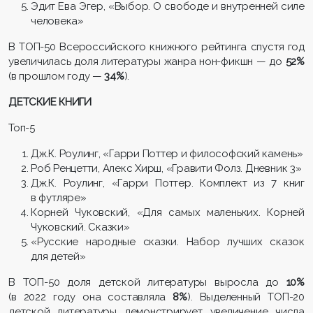
Эдит Ева Эгер, «Выбор. О свободе и внутренней силе
человека»
В ТОП-50 Всероссийского книжного рейтинга спустя год
увеличилась доля литературы жанра нон-фикшн — до
52%
(в прошлом году —
34%
).
ДЕТСКИЕ КНИГИ
Топ-5
Дж.К. Роулинг, «Гарри Поттер и философский камень»
Роб Ренцетти, Алекс Хирш, «Гравити Фолз. Дневник 3»
Дж.К. Роулинг, «Гарри Поттер. Комплект из 7 книг
в футляре»
Корней Чуковский, «Для самых маленьких. Корней
Чуковский. Сказки»
«Русские народные сказки. Набор лучших сказок
для детей»
В ТОП-50 доля детской литературы выросла до
10%
(в 2022 году она составляла
8%
). Выделенный ТОП-20
детской литературы демонстрирует увеличение числа