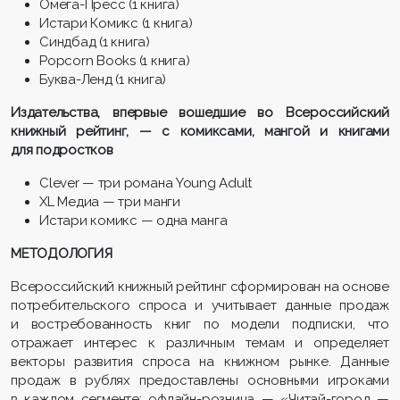
Омега-Пресс (1 книга)
Истари Комикс (1 книга)
Синдбад (1 книга)
Popcorn Books (1 книга)
Буква-Ленд (1 книга)
Издательства, впервые вошедшие во Всероссийский
книжный рейтинг, — с комиксами, мангой и книгами
для подростков
Clever — три романа Young Adult
XL Медиа — три манги
Истари комикс — одна манга
МЕТОДОЛОГИЯ
Всероссийский книжный рейтинг сформирован на основе
потребительского спроса и учитывает данные продаж
и востребованность книг по модели подписки, что
отражает интерес к различным темам и определяет
векторы развития спроса на книжном рынке. Данные
продаж в рублях предоставлены основными игроками
в каждом сегменте: офлайн-розница — «Читай-город —