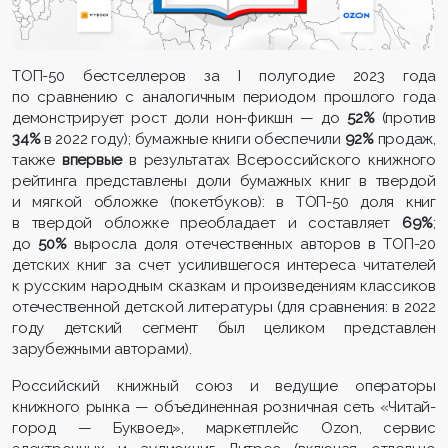
ТОП-50 бестселлеров за I полугодие 2023 года
по сравнению с аналогичным периодом прошлого года
демонстрирует рост доли нон-фикшн — до
52%
(против
34%
в 2022 году); бумажные книги обеспечили
92%
продаж,
также
впервые
в результатах Всероссийского книжного
рейтинга представлены доли бумажных книг в твердой
и мягкой обложке (покетбуков): в ТОП-50 доля книг
в твердой обложке преобладает и составляет
69%
;
до
50%
выросла доля отечественных авторов в ТОП-20
детских книг за счет усилившегося интереса читателей
к русским народным сказкам и произведениям классиков
отечественной детской литературы (для сравнения: в 2022
году детский сегмент был целиком представлен
зарубежными авторами).
Российский книжный союз и ведущие операторы
книжного рынка — объединенная розничная сеть «Читай-
город — Буквоед», маркетплейс Ozon, сервис