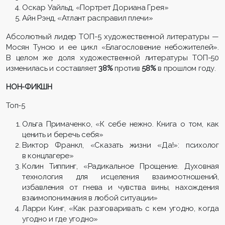
Оскар Уайльд, «Портрет Дориана Грея»
Айн Рэнд, «Атлант расправил плечи»
Абсолютный лидер ТОП-5 художественной литературы —
Мосян Тунсю и ее цикл «Благословение небожителей».
В целом же доля художественной литературы ТОП-50
изменилась и составляет
38%
против
58%
в прошлом году.
НОН-ФИКШН
Топ-5
Ольга Примаченко, «К себе нежно. Книга о том, как
ценить и беречь себя»
Виктор Франкл, «Сказать жизни «Да!»: психолог
в концлагере»
Колин Типпинг, «Радикальное Прощение. Духовная
технология для исцеления взаимоотношений,
избавления от гнева и чувства вины, нахождения
взаимопонимания в любой ситуации»
Ларри Кинг, «Как разговаривать с кем угодно, когда
угодно и где угодно»