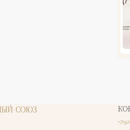
КО
+7(9