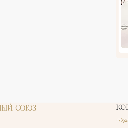
КО
+7(9