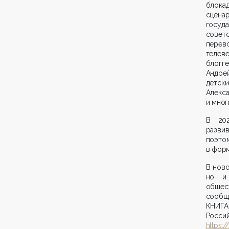
блока
сценар
госуд
совет
перево
телеве
блогг
Андрей
детск
Алекс
и мног
В 202
разви
поэто
в форм
В ново
но и 
общес
сообщ
КНИГА
Ро
https