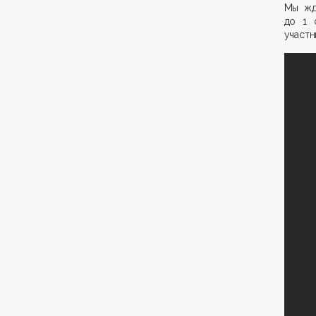
Мы жд
до 1 
участн