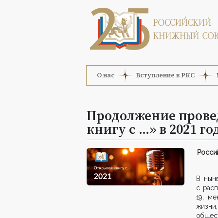
О нас
Вступление в РКС
Продолжение прове
книгу с ...» в 2021 го
Росси
В нын
с рас
19, м
жизни
общест