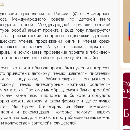
os
.
ддверии проведения в России 37-го Всемирного
есса Международного совета по детской книге
ведения новой Международной ярмарки детской
атуры особый акцент проекта в 2021 году планируется
ть на рассмотрении вопросов поддержки детского
шеского чтения, продвижении книги и чтения среди
стающего поколения. А уж в каком формате –
трим. Не исключаем и проведение проекта в гибридном
те: проведении в офлайне с трансляцией в онлайне.
очень хотели, чтобы наш проект был нужен и интересен
кто причастен к детскому чтению: издателям, писателям,
логам, педагогам, библиотекарям, специалистам
тскому чтению, литературным критикам, родителям
м читателям. Поэтому мы обращаемся к Вам с просьбой
ть нам, какие темы и вопросы вы бы хотели обсудить,
организовать встречу, в каком формате и где ее лучше
сти? Мы будем благодарны за Ваши пожелания,
нтарии и рекомендации, которые помогут нашему
у развиваться дальше и быть востребованным как можно
м количеством зрителей и слушателей.