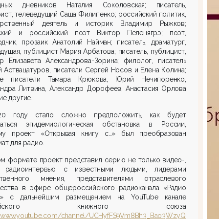
дных дневников Наталия Соколовская; писатель,
ист, телеведущий Саша Филипенко; российский политик,
арственный деятель и историк Владимир Рыжков;
ский и российский поэт Виктор Пеленягрэ; поэт,
дчик, прозаик Анатолий Найман; писатель, драматург,
дущая, публицист Мария Арбатова; писатель, публицист,
ер Елизавета Александрова-Зорина; филолог, писатель
 Аствацатуров, писатели Сергей Носов и Елена Колина;
ие писатели Тамара Крюкова, Юрий Нечипоренко,
андра Литвина, Александр Дорофеев, Анастасия Орлова
ие другие.
0 году стало сложно предположить, как будет
ваться эпидемиологическая обстановка в России,
му проект «Открывая книгу с…» был преобразован
ат для радио.
м формате проект представил серию не только видео-,
радиоинтервью с известными людьми, лидерами
твенного мнения, представителями отраслевого
ества в эфире общероссийского радиоканала «Радио
» с дальнейшим размещением на YouTube канале
ссийского книжного союза
://www.youtube.com/channel/UCHyfFS9Vm8Bh3_Bao3WzyQ