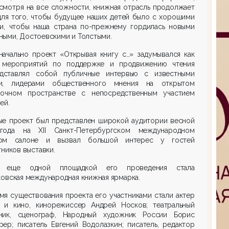
смотря на все сложности, книжная отрасль продолжает
для того, чтобы будущее наших детей было с хорошими
ми, чтобы наша страна по-прежнему гордилась новыми
ыми, Достоевскими и Толстыми.
начально проект «Открывая книгу с…» задумывался как
 мероприятий по поддержке и продвижению чтения
дставлял собой публичные интервью с известными
и, лидерами общественного мнения на открытом
вочном пространстве с непосредственным участием
ей.
ые проект был представлен широкой аудитории весной
года на XII Санкт-Петербургском международном
ом салоне и вызвал большой интерес у гостей
тников выставки.
е еще одной площадкой его проведения стала
овская международная книжная ярмарка.
мя существования проекта его участниками стали актер
а и кино, кинорежиссер Андрей Носков; театральный
ник, сценограф, Народный художник России Борис
ер; писатель Евгений Водолазкин; писатель, редактор