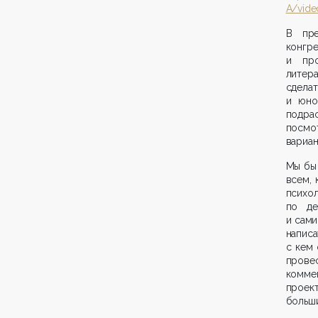
A/vide
В пре
конгр
и про
литер
сдела
и юно
подра
посмо
вариан
Мы бы 
всем, 
психо
по де
и сами
написа
с кем 
прове
комме
проект
больши