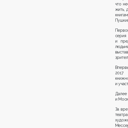
что не
жить, 
книга
Пушкин
Перво
серия
и пре
людьм
выста
зрител
Вперв
2017 
книжн
и учас
Дале
и Моск
За вре
театр
худож
Мессер