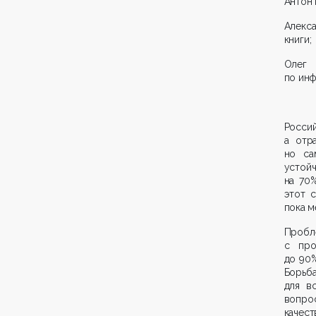
Антон 
Алекс
книги;
Олег 
по инф
Росси
а отр
но са
устойч
на 70
этот 
пока м
Пробл
с про
до 90%
Борьб
для в
вопрос
качес