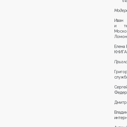
(п
Модер
Иван 
и те
Моско
Ломоно
Елена 
КНИГА
Пригл
Григ
службы
Серге
Федера
Дмитри
Влади
интерн