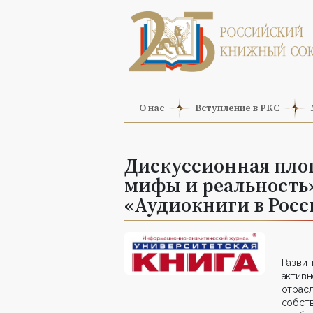
О нас
Вступление в РКС
Дискуссионная пло
мифы и реальность»
«Аудиокниги в Росс
Разви
актив
отра
собст