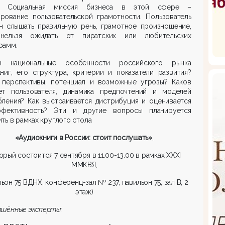
. Социальная миссия бизнеса в этой сфере –
рование пользовательской грамотности. Пользователь
н слышать правильную речь, грамотное произношение,
нельзя ожидать от пиратских или любительских
рамм.
ы национальные особенности российского рынка
ниг, его структура, критерии и показатели развития?
 перспективы, потенциал и возможные угрозы? Каков
ет пользователя, динамика предпочтений и моделей
бления? Как выстраивается дистрибуция и оценивается
фективность? Эти и другие вопросы планируется
ть в рамках круглого стола
«Аудиокниги в России: стоит послушать»
,
орый состоится 7 сентября в 11.00-13.00 в рамках XXXI
ММКВЯ,
льон 75 ВДНХ, конференц-зал № 237, павильон 75, зал В, 2
этаж)
ашённые эксперты: