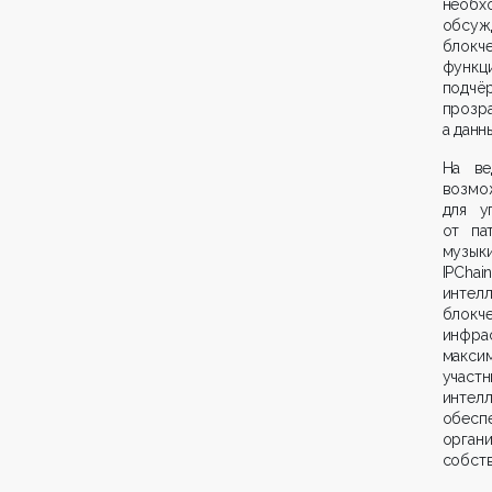
необх
обсуж
блокч
функци
подчё
прозр
а данн
На ве
возмо
для у
от па
музык
IPCha
интел
блокче
инфра
макси
участн
интел
обес
орган
собств