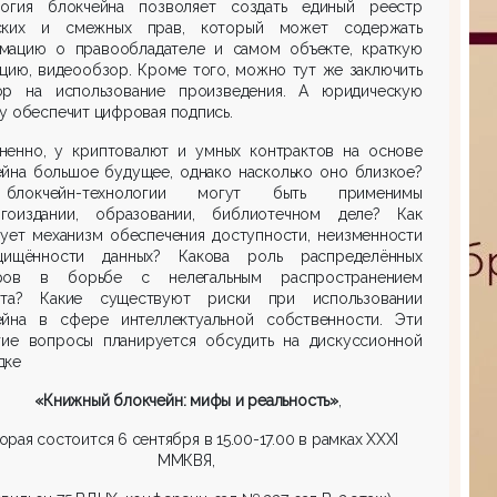
логия блокчейна позволяет создать единый реестр
ских и смежных прав, который может содержать
мацию о правообладателе и самом объекте, краткую
цию, видеообзор. Кроме того, можно тут же заключить
ор на использование произведения. А юридическую
у обеспечит цифровая подпись.
ненно, у криптовалют и умных контрактов на основе
ейна большое будущее, однако насколько оно близкое?
блокчейн-технологии могут быть применимы
гоиздании, образовании, библиотечном деле? Как
вует механизм обеспечения доступности, неизменности
ищённости данных? Какова роль распределённых
ров в борьбе с нелегальным распространением
нта? Какие существуют риски при использовании
ейна в сфере интеллектуальной собственности. Эти
гие вопросы планируется обсудить на дискуссионной
дке
«Книжный блокчейн: мифы и реальность»
,
орая состоится 6 сентября в 15.00-17.00 в рамках XXXI
ММКВЯ,