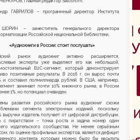
МЕРКУРОВ, главный редактор Satoshi.fm;
андр ГАВРИЛОВ – программный директор Института
ШОРИН – заместитель генерального директора
орматизации Российской национальной библиотеки.
«Аудиокниги в России: стоит послушать»
йский рынок аудиокниг активно расширяется,
аслевые эксперты уже выделяют его как небольшой,
мостоятельный B2C-сегмент, который демонстрирует
иво позитивные результаты. В 2016 г. он вырос почти
% и составил полмиллиарда рублей. В США, например,
сегмент занимает почти 10% книжного рынка, в России
енее 1%, но потенциал очевиден.
емы развития российского рынка аудиокниг схожи
блемами сегмента электронных изданий, поскольку
 выручки издатель получает от цифровой дистрибуции.
а с пиратством – точка роста и задача номер один
сего издательского сообщества. Не менее серьёзным
ом, по оценке профильных экспертов, является дефицит
твенного контента, которым можно было бы насытить