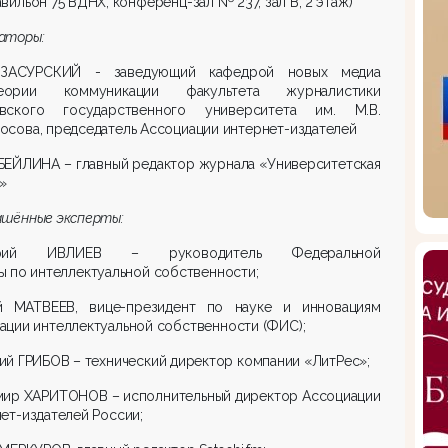
авильон 75 ВДНХ, конференц-зал № 237, зал В, 2 этаж)
аторы:
ЗАСУРСКИЙ - заведующий кафедрой новых медиа
ории коммуникации факультета журналистики
вского государственного университета им. М.В.
сова, председатель Ассоциации интернет-издателей
БЕЙЛИНА – главный редактор журнала «Университетская
»
ашённые эксперты:
орий ИВЛИЕВ – руководитель Федеральной
 по интеллектуальной собственности;
й МАТВЕЕВ, вице-президент по науке и инновациям
ции интеллектуальной собственности (ФИС);
й ГРИБОВ – технический директор компании «ЛитРес»;
мир ХАРИТОНОВ – исполнительный директор Ассоциации
ет-издателей России;