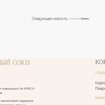
Следующая новость
КО
+7(9
10902
Покро
вой информации Эл №ФС77-
да.
infor
и финансовой поддержке
 развития, связи и