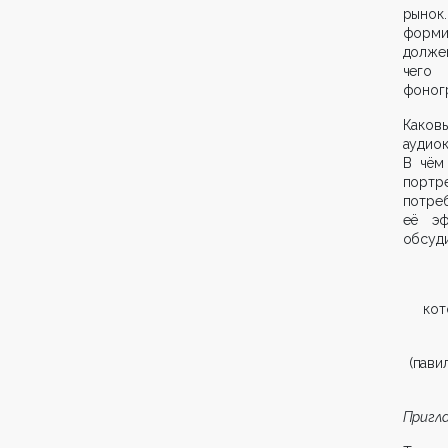
рынок
форми
долже
чего 
фоног
Каков
аудиок
В чём
портр
потре
её эф
обсуди
кот
(пави
Пригл