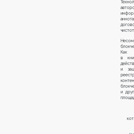
Техно
автор
инфор
аннота
догов
чистот
Несом
блокч
Как 
в кни
дейст
и защ
реест
конте
блокч
и дру
площа
кот