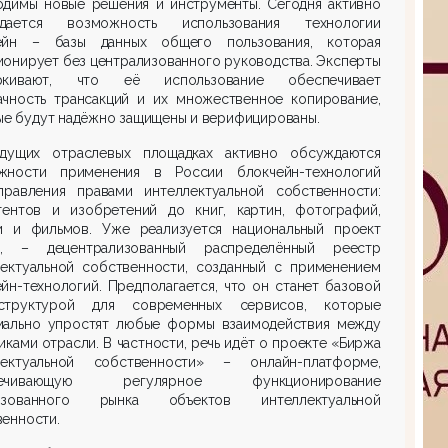
одимы новые решения и инструменты. Сегодня активно
дается возможность использования технологии
ейн – базы данных общего пользования, которая
онирует без централизованного руководства. Эксперты
ркивают, что её использование обеспечивает
ачность трансакций и их множественное копирование,
ые будут надёжно защищены и верифицированы.
дущих отраслевых площадках активно обсуждаются
жности применения в России блокчейн-технологий
правления правами интеллектуальной собственности:
тентов и изобретений до книг, картин, фотографий,
и и фильмов. Уже реализуется национальный проект
in, – децентрализованный распределённый реестр
лектуальной собственности, созданный с применением
йн-технологий. Предполагается, что он станет базовой
структурой для современных сервисов, которые
мально упростят любые формы взаимодействия между
иками отрасли. В частности, речь идёт о проекте «Биржа
лектуальной собственности» – онлайн-платформе,
печивающую регулярное функционирование
изованного рынка объектов интеллектуальной
енности.