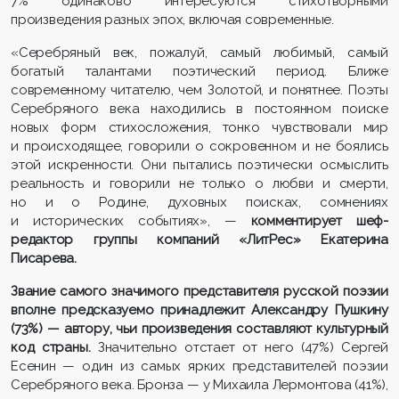
7% одинаково интересуются стихотворными
произведения разных эпох, включая современные.
«Серебряный век, пожалуй, самый любимый, самый
богатый талантами поэтический период. Ближе
современному читателю, чем Золотой, и понятнее. Поэты
Серебряного века находились в постоянном поиске
новых форм стихосложения, тонко чувствовали мир
и происходящее, говорили о сокровенном и не боялись
этой искренности. Они пытались поэтически осмыслить
реальность и говорили не только о любви и смерти,
но и о Родине, духовных поисках, сомнениях
и исторических событиях», —
комментирует шеф-
редактор группы компаний «ЛитРес» Екатерина
Писарева.
Звание самого значимого представителя русской поэзии
вполне предсказуемо принадлежит Александру Пушкину
(73%) — автору, чьи произведения составляют культурный
код страны.
Значительно отстает от него (47%) Сергей
Есенин — один из самых ярких представителей поэзии
Серебряного века. Бронза — у Михаила Лермонтова (41%),