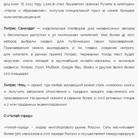
904 книг. В 2011 году LiveLib стал Лауреатом премии Рунета в категории
«Наука и образование», получив специальный приз за самое большое
количество рецензий.
Литрес Самиздат —
издательская платформа для независимых авторов
с бесплатным доступом к 30 миллионам читателей. Уже более 45 000
авторов выбрали сервис для публикации своих произведений.
Произведение можно выкладывать и по главам, сохраняя интригу
для читателя, в рамках проекта Литрес: Черновики. Когда текст будет
загружен, книга попадет в крупнейшие онлайн-магазины и книжные
сервисы: Литрес, Ozon, MyBook, Google Play, iBooks и другие (всего более
100 площадок).
Литрес Чтец —
проект, где любой желающий может стать «голосом» книги
и получить авторские отчисления с продажи каждого озвученного им
произведения. На данный момент в сервисе более 11 000 активных чтецов
и 2 млн проданных экземпляров книг.
О «Читай-город»:
«Читай-город» – лидер книготоргового рынка России. Сеть насчитывает
более 560 магазинов в 200 городах России и осуществляет международную