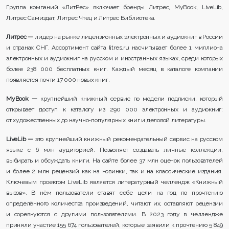
Группа компаний «ЛитРес» включает бренды Литрес, MyBook, LiveLib,
Литрес Самиздат, Литрес Чтец и Литрес Библиотека.
Литрес —
лидер на рынке лицензионных электронных и аудиокниг в России
и странах СНГ. Ассортимент сайта litres.ru насчитывает более 1 миллиона
электронных и аудиокниг на русском и иностранных языках, среди которых
более 238 000 бесплатных книг. Каждый месяц в каталоге компании
появляется почти 17 000 новых книг.
MyBook —
крупнейший книжный сервис по модели подписки, который
открывает доступ к каталогу из 290 000 электронных и аудиокниг:
от художественных до научно-популярных книг и деловой литературы.
LiveLib —
это крупнейший книжный рекомендательный сервис на русском
языке с 6 млн аудиторией. Позволяет создавать личные коллекции,
выбирать и обсуждать книги. На сайте более 37 млн оценок пользователей
и более 2 млн рецензий как на новинки, так и на классические издания.
Ключевым проектом LiveLib является литературный челлендж «Книжный
вызов». В нём пользователи ставят себе цели на год по прочтению
определённого количества произведений, читают их, оставляют рецензии
и соревнуются с другими пользователями. В 2023 году в челлендже
приняли участие 155 674 пользователей, которые заявили к прочтению 5 849