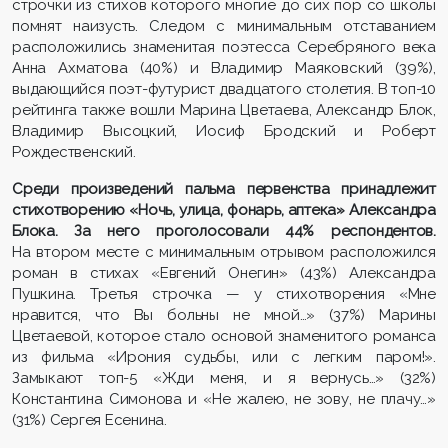
строчки из стихов которого многие до сих пор со школы
помнят наизусть. Следом с минимальным отставанием
расположились знаменитая поэтесса Серебряного века
Анна Ахматова (40%) и Владимир Маяковский (39%),
выдающийся поэт-футурист двадцатого столетия. В топ-10
рейтинга также вошли Марина Цветаева, Александр Блок,
Владимир Высоцкий, Иосиф Бродский и Роберт
Рождественский.
Среди произведений пальма первенства принадлежит
стихотворению «Ночь, улица, фонарь, аптека» Александра
Блока. За него проголосовали 44% респондентов.
На втором месте с минимальным отрывом расположился
роман в стихах «Евгений Онегин» (43%) Александра
Пушкина. Третья строчка — у стихотворения «Мне
нравится, что Вы больны не мной…» (37%) Марины
Цветаевой, которое стало основой знаменитого романса
из фильма «Ирония судьбы, или с легким паром!».
Замыкают топ-5 «Жди меня, и я вернусь…» (32%)
Константина Симонова и «Не жалею, не зову, не плачу…»
(31%) Сергея Есенина.