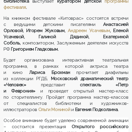
библиотека
выступает
куратором
детской
программы
фестиваля
.
На книжном фестивале «Китоврас» состоятся встречи
с ведущими детскими писателями
Анастасией
Орловой
,
Игорем Жуковым
,
Андреем Усачевым
,
Еленой
Усачевой
,
Галиной Дядиной
,
Екатериной
Соболь
,
композитором, Заслуженным деятелем искусств
РФ
Григорием Гладковым
.
Будет организована интерактивная театральная
программа, в рамках которой актриса театра
и кино
Лариса Брохман
прочитает диафильмы
из коллекции РГДБ,
Московский драматический театр
«Человек»
представит
спектакль «Петр
и Феврония»
и проведет открытый мастер-класс
по сторителлингу. Пройдет программа мастер-классов
от специалистов библиотеки и художников-
иллюстраторов
Ольги Мониной
и
Евгения Подколзина.
Особое внимание будет уделено современной анимации
– состоится презентация
Открытого российского