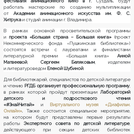
фестиваля анимационного кино
в г.
Суздаль, будут
работать мастерские по созданию мультипликации
от
Академии анимационного искусства им. Ф. С.
Хитрука
и студий анимации г. Владимира.
В рамках основной просветительской программы
и
проекта «Большая страна – Большая книга»
(проект
Некоммерческого фонда «Пушкинская библиотека»)
состоятся встречи с лауреатами и финалистами
литературной премии «Большая книга»
Анной
Матвеевой
,
Сергеем Беляковым
, издателем
и литературоведом
Еленой Шубиной
.
Для библиотекарей, специалистов по детской литературе
и чтению
РГДБ организует профессиональную программу
,
в рамках которой пройдут презентации
Лабораторий
детского и подросткового чтения
«#ЗнайЧитай»
и
Виртуального музея «Диафильм.
Онлайн»
.
Также состоится специальное мероприятие,
на котором будут представлены первые результаты
работы
Экспертного совета по детской литературе
,
действующего при секции детских библиотек