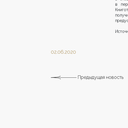
в пер
Книго
получи
предус
Источн
02.06.2020
Предыдущая новость