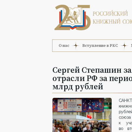
О нас
Вступление в РКС
Сергей Степашин за
отрасли РФ за пери
млрд рублей
САНКТ
книжн
рублей
союза
к уча
во вт