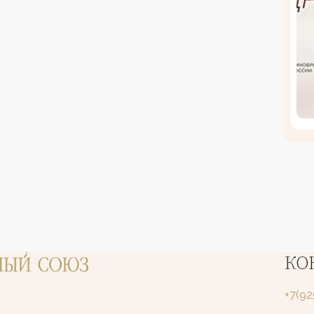
КО
+7(9