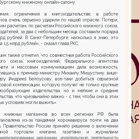
бургскому книжному онлайн-салону.
емия, ограничения в книгоиздательстве, в работе
нов очень серьезно ударили по нашей отрасли. Потери,
им расчетам, по расчетам Российского книжного союза,
здателей, за два с небольшим месяца составили порядка
рд рублей. В Санкт-Петербурге, насколько я знаю, это
а 1,5 млрд рублей», - сказал глава РКС.
ин также отметил, что совместная работа Российского
ого союза, книгоиздателей, Федерального агентства
чати и массовым коммуникациям дала возможность,
тившись к премьер-министру Михаилу Мишустину, вице-
еру [Андрею] Белоусову, все-таки добиться серьезной
овой компенсации, которую получат не только крупные
мообразующие издательства, но и мелкие и средние
льства, что чрезвычайно важно - с тем, чтобы они в этих
х условиях могли выжить».
а книжных магазинов во всех регионах РФ была
тановлена из-за пандемии коронавируса почти на два
а. Правительство России приняло решение о включении
чной торговли книгами, газетами и журналами
иализированных магазинах, издательскую деятельность