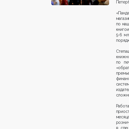
Петер
«Панд
магази
по наш
книгои
5-6 мл
порядк
Степаш
книжн
по пе
«обра
премь
финанс
систе
издате
сложны
Работ
приос
месяц
розни
в спец