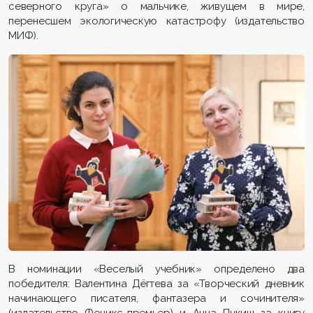
северного круга» о мальчике, живущем в мире,
перенесшем экологическую катастрофу (издательство
МИФ).
В номинации «Веселый учебник» определено два
победителя: Валентина Дёгтева за «Творческий дневник
начинающего писателя, фантазера и сочинителя»
(издательство Феникс-премьер) и Анна Пукиш за книгу