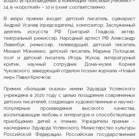
вошло 18 произведений, в номинации «Веселый учебник» –
14, в «короткий» – 10 и 5 книг соответственно.
В жюри премии входят: детский писатель, сценарист
Андрей Усачев (председатель), композитор, Заслуженный
деятель искусств РФ Григорий Гладков, актер,
театральный режиссер, Народный артист РФ Александр
Левенбук, режиссер, телеведущий, детский писатель
Михаил Мокиенко, детский писатель Марина Потоцкая,
поэт и детский писатель Игорь Жуков, литературный
критик, научный сотрудник Дома-музея Корнея
Чуковского, заведующий отделом поэзии журнала «Новый
мир» Павел Крючков.
Премия «Большая сказка» имени Эдуарда Успенского
учреждена в 2020 году с целью поощрения современных
детских писателей, создающих художественные и научно-
популярные произведения высокого качества,
воспитывающие любовь к литературе и способствующие
приобщению детей к чтению. Учредители премии –
наследники Эдуарда Успенского, Министерство культуры
Российской Федерации, Российская государственная