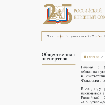
О нас
Вступление в РКС
Общественная
Главная
экспертиза
Начиная с 
общественну
в соответств
Федерации в с
В 2023 году п
проводиться в
Российской
«Об утвержде