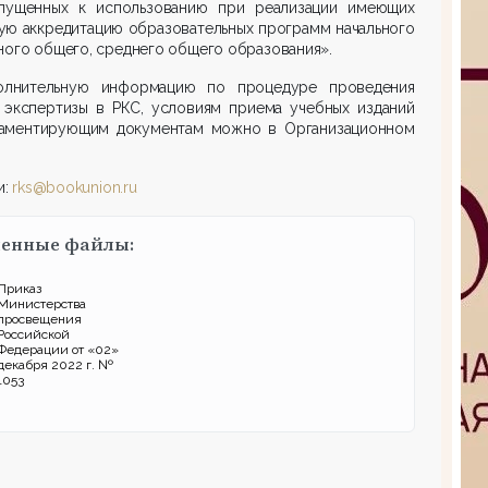
опущенных к использованию при реализации имеющих
ую аккредитацию образовательных программ начального
ного общего, среднего общего образования».
олнительную информацию по процедуре проведения
экспертизы в РКС, условиям приема учебных изданий
ламентирующим документам можно в Организационном
и:
rks@bookunion.ru
енные файлы:
Приказ
Министерства
просвещения
Российской
Федерации от «02»
декабря 2022 г. №
1053