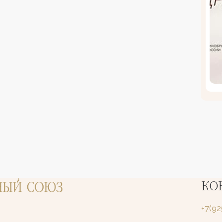
КО
+7(9