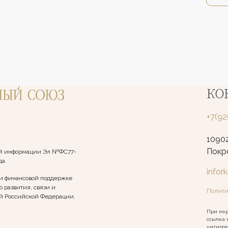
КО
+7(9
10902
Покро
вой информации Эл №ФС77-
да.
infor
и финансовой поддержке
 развития, связи и
Полити
й Российской Федерации.
При пер
ссылка 
цитиров