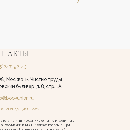
НТАКТЫ
25)247-92-43
8, Москва, м. Чистые пруды,
вский бульвар, д. 8, стр. 1А
ks@bookunion.ru
ка конфиденциальности
епечатке и цитировании (полном или частичном)
на Российский книжный союз обязательна. При
ании в сети Интернет гиперссылка на сайт