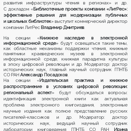
развития инфраструктуры чтения в регионах» и др.
С докладом «
Библиотечные проекты компании «ЛитРес»:
эффективные решения для модернизации публичных
и школьных библиотек
» выступит коммерческий директор
компании ЛитРес
Владимир Дмитриев
.
На секции «
Книжное наследие в электронной
информационной среде
» будут освещаться такие темы,
как областные механизмы поддержки чтения, книжные
памятники краеведческих музеев в электронной
информационной среде, книжная парадигма культуры
в эпоху цифровой революции и др. Модератор: доктор
исторических наук, главный научный сотрудник ГПНТБ
СО РАН
Александр Посадсков
.
На секции «
Издательская практика и книжное
распространение в условиях цифровой революции:
региональный аспект
» будут обсуждаться вопросы:
идентификация электронной книги как актуальная
проблема электронного книгоиздания, электронные
научные издания как полное представление русских
писателей-классиков и др. Модератор: доктор
исторических наук, ведущий научный сотрудник
лаборатории книговедения ГПНТБ СО РАН
Ирина