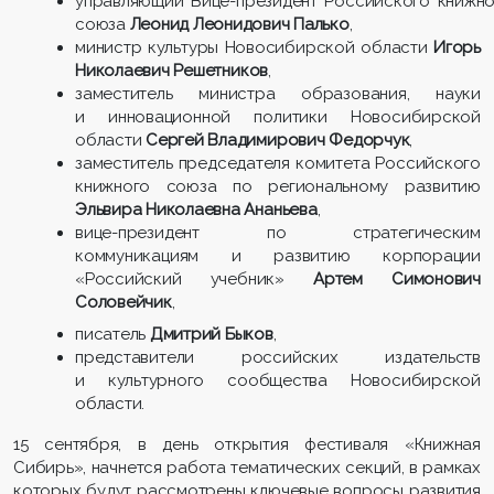
управляющий Вице-президент Российского книжно
союза
Леонид Леонидович Палько
,
министр культуры Новосибирской области
Игорь
Николаевич Решетников
,
заместитель министра образования, науки
и инновационной политики Новосибирской
области
Сергей Владимирович Федорчук
,
заместитель председателя комитета Российского
книжного союза по региональному развитию
Эльвира Николаевна Ананьева
,
вице-президент по стратегическим
коммуникациям и развитию корпорации
«Российский учебник»
Артем Симонович
Соловейчик
,
писатель
Дмитрий Быков
,
представители российских издательств
и культурного сообщества Новосибирской
области.
15 сентября, в день открытия фестиваля «Книжная
Сибирь», начнется работа тематических секций, в рамках
которых будут рассмотрены ключевые вопросы развития